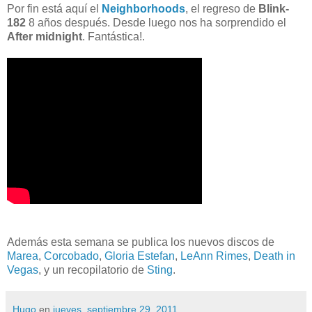
Por fin está aquí el
Neighborhoods
, el regreso de
Blink-
182
8 años después. Desde luego nos ha sorprendido el
After midnight
. Fantástica!.
Además esta semana se publica los nuevos discos de
Marea
,
Corcobado
,
Gloria Estefan
,
LeAnn Rimes
,
Death in
Vegas
, y un recopilatorio de
Sting
.
Hugo
en
jueves, septiembre 29, 2011