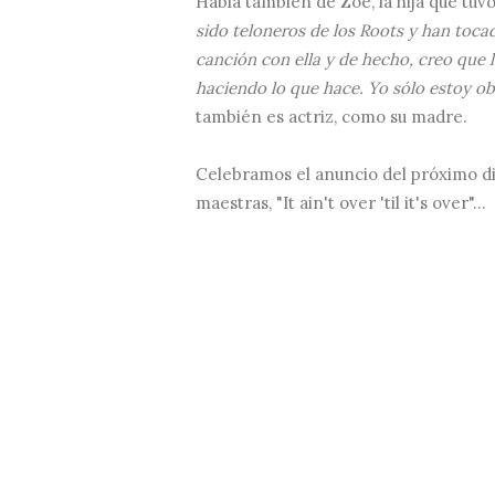
Habla también de Zoe, la hija que tuv
sido teloneros de los Roots y han tocad
canción con ella y de hecho, creo que
haciendo lo que hace. Yo sólo estoy o
también es actriz, como su madre.
Celebramos el anuncio del próximo d
maestras, "It ain't over 'til it's over"...