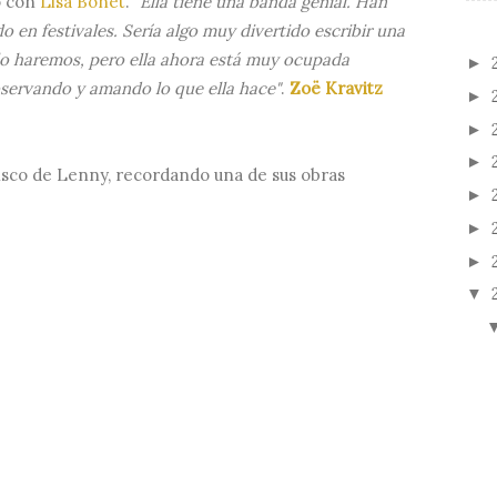
o con
Lisa Bonet
.
"Ella tiene una banda genial. Han
o en festivales. Sería algo muy divertido escribir una
 lo haremos, pero ella ahora está muy ocupada
►
bservando y amando lo que ella hace"
.
Zoë Kravitz
►
►
►
isco de Lenny, recordando una de sus obras
►
►
►
▼