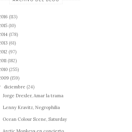
2016
(113)
2015
(10)
2014
(178)
2013
(61)
2012
(97)
2011
(182)
2010
(255)
2009
(159)
diciembre
(24)
▼
Jorge Drexler, Amar la trama
Lenny Kravitz, Negrophilia
Ocean Colour Scene, Saturday
Arctic Monkeys en concierto