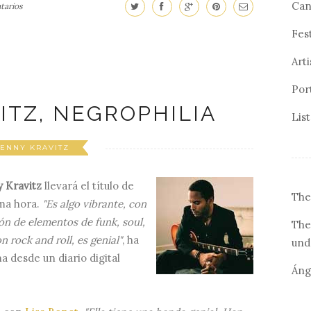
Can
tarios
Fes
Arti
Por
ITZ, NEGROPHILIA
Lis
ENNY KRAVITZ
 Kravitz
llevará el título de
The
ima hora.
"Es algo vibrante, con
n de elementos de funk, soul,
The
 rock and roll, es genial"
, ha
und
 desde un diario digital
Áng