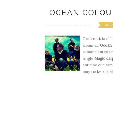
OCEAN COLOU
OCE
Gran noticia el 
álbum de
Ocean 
semana antes se 
single
Magic car
anticipo que tamb
muy rockero, del