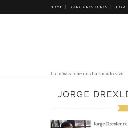
HOME
CANCIONES LUNES
JOYA
La música que nos ha tocado vivir
JORGE DREXL
J
Jorge Drexler
re