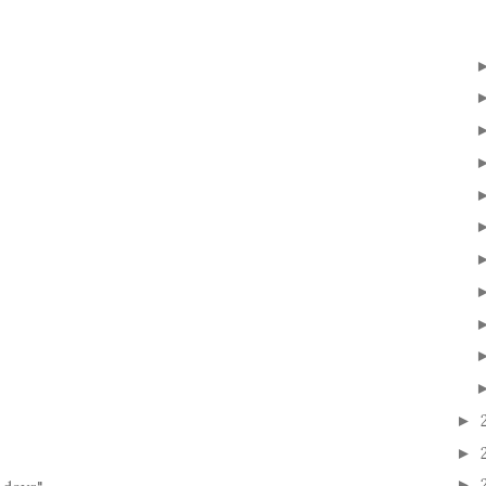
►
►
►