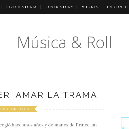
HIZO HISTORIA
COVER STORY
VIERNES
EN CONCI
Música & Roll
ER, AMAR LA TRAMA
ORGE DREXLER
cogió hace unos años y de manos de Prince, un