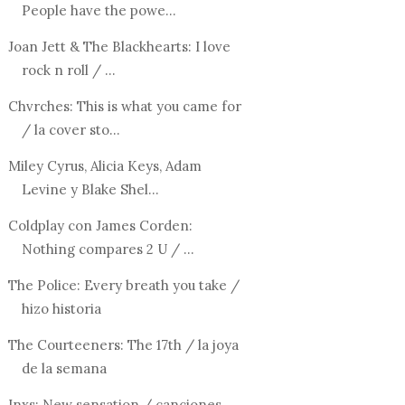
People have the powe...
Joan Jett & The Blackhearts: I love
rock n roll / ...
Chvrches: This is what you came for
/ la cover sto...
Miley Cyrus, Alicia Keys, Adam
Levine y Blake Shel...
Coldplay con James Corden:
Nothing compares 2 U / ...
The Police: Every breath you take /
hizo historia
The Courteeners: The 17th / la joya
de la semana
Inxs: New sensation / canciones