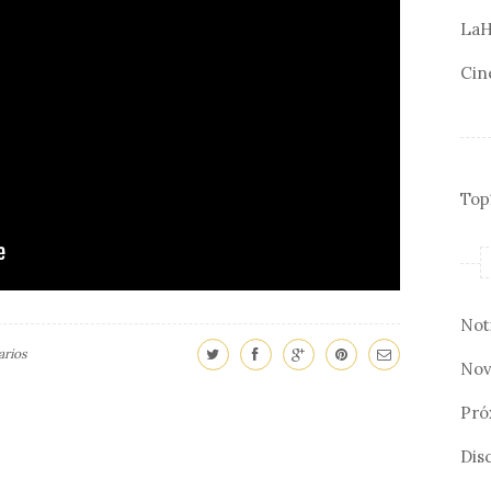
LaH
Cin
Top
Not
rios
Nov
Pró
Disc