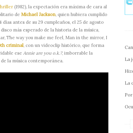
hriller
(1982), la expectación era máxima de cara al
litario de
Michael Jackson
, quien hubiera cumplido
4 días antes de su 29 cumpleaños, el 25 de agosto
l disco más esperado de la historia de la música,
lar, The way you make me feel, Man in the mirror, I
h criminal
, con un videoclip histórico, que forma
Can
vidable ese
Annie are you o.k.?
, imborrable la
La 
s de la música contemporánea.
Hizo
La 
Por 
Ocu