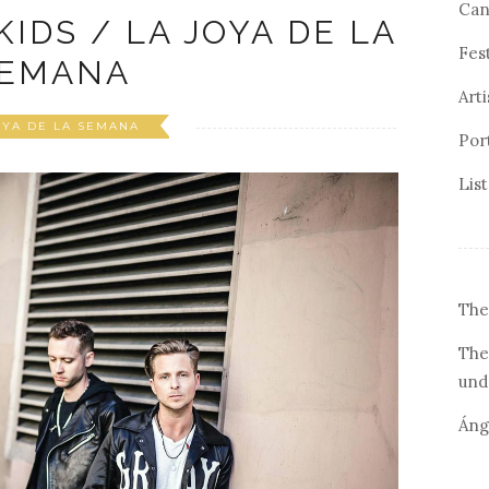
Can
IDS / LA JOYA DE LA
Fes
EMANA
Arti
OYA DE LA SEMANA
Por
Lis
The
The
und
Áng