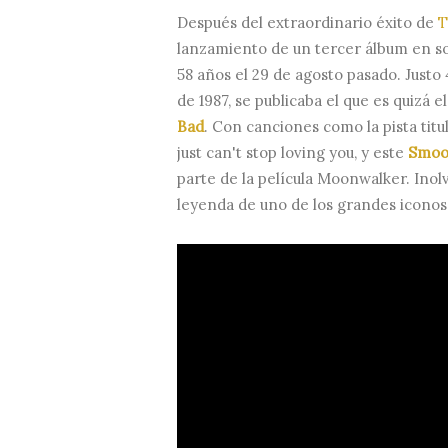
Después del extraordinario éxito de
T
lanzamiento de un tercer álbum en so
58 años el 29 de agosto pasado. Justo 
de 1987, se publicaba el que es quizá e
Bad
. Con canciones como la pista titu
just can't stop loving you, y este
Smoot
parte de la película Moonwalker. Inol
leyenda de uno de los grandes icono