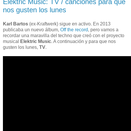
Elektric Music: TV / canciones para que
nos gusten los lunes
Karl Bartos
(ex-Kraftwerk) sigue en activo. En 2013
publicaba un nuevo álbum,
Off the record
, pero vamos a
recordar una maravilla del techno que creó con el proyecto
musical
Elektric Music
. A continuación y para que nos
gusten los lunes,
TV
.