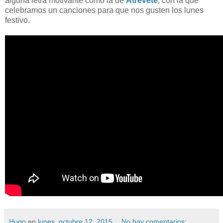
alguna letra motivante como la de
Atrévete
, con la que
celebramos un canciones para que nos gusten los lunes
festivo.
Hugo
en
lunes, octubre 12, 2015
No hay comentarios: