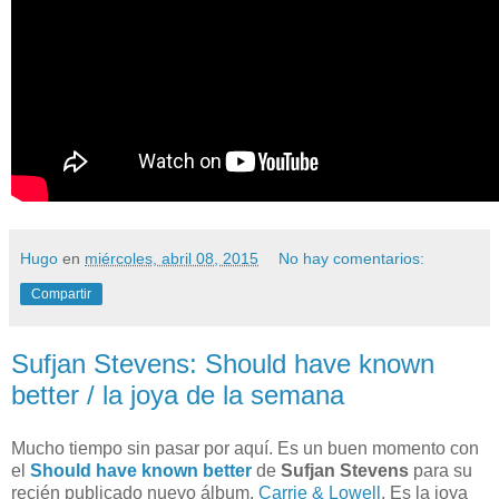
Hugo
en
miércoles, abril 08, 2015
No hay comentarios:
Compartir
Sufjan Stevens: Should have known
better / la joya de la semana
Mucho tiempo sin pasar por aquí. Es un buen momento con
el
Should have known better
de
Sufjan Stevens
para su
recién publicado nuevo álbum,
Carrie & Lowell
. Es la joya