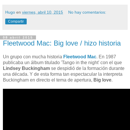
Hugo
en
viernes, abril 10, 2015
No hay comentarios:
Compartir
08 abril 2015
Fleetwood Mac: Big love / hizo historia
Un grupo con mucha historia
Fleetwood Mac
. En 1987
publicaba un álbum titulado 'Tango in the night' con el que
Lindsey Buckingham
se despidió de la formación durante
una década. Y de esta forma tan espectacular la interpreta
Buckingham en directo el tema de apertura,
Big love
.