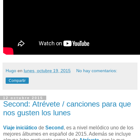
Hugo
en
lunes, octubre 19, 2015
No hay comentarios:
Compartir
12 octubre 2015
Second: Atrévete / canciones para que
nos gusten los lunes
Viaje iniciático
de
Second
, es a nivel melódico uno de los
mejores álbumes en español de 2015. Además se incluye