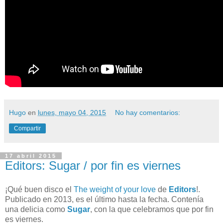
Hugo
en
lunes, mayo 04, 2015
No hay comentarios:
Compartir
17 abril 2015
Editors: Sugar / por fin es viernes
¡Qué buen disco el
The weight of your love
de
Editors
!.
Publicado en 2013, es el último hasta la fecha. Contenía
una delicia como
Sugar
, con la que celebramos que por fin
es viernes.