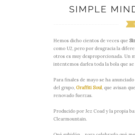
SIMPLE MIND
Hemos dicho cientos de veces que
Si
como U2, pero por desgracia la difere
otros es muy desproporcionada. Un m
intentemos darles toda la bola que s
Para finales de mayo se ha anunciado 
del grupo,
Graffiti Soul
, que avisan q
renovado fuerzas.
Producido por Jez Coad y la propia b
Clearmountain.
Qué subidón... para celebrarlo qué mej