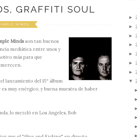
S, GRAFFITI SOUL
►
SIMPLE MINDS
►
►
mple Minds
son tan buenos
►
ncia mediática entre unos y
►
otivo más para que
►
e merecen.
►
el lanzamiento del 15º álbum
▼
ue es muy enérgico, y buena muestra de haber
anda, lo mezcló en Los Angeles, Bob
or que el "Alive and Kicking" en directo...