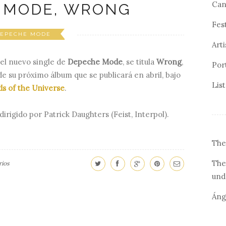
Can
 MODE, WRONG
Fes
EPECHE MODE
Arti
el nuevo single de
Depeche Mode
, se titula
Wrong
,
Por
de su próximo álbum que se publicará en abril, bajo
Lis
s of the Universe
.
 dirigido por Patrick Daughters (Feist, Interpol).
The
The
ios
und
Áng