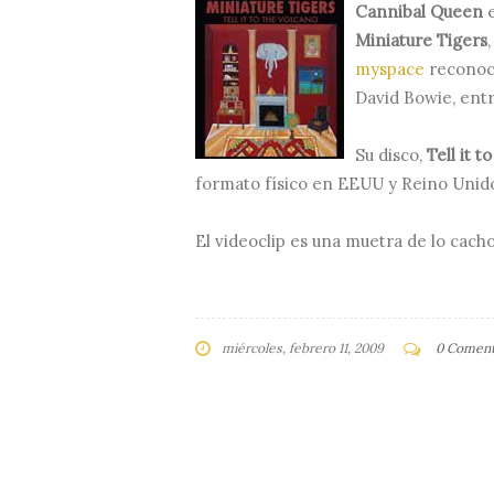
Cannibal Queen
e
Miniature Tigers
myspace
reconoce
David Bowie, entr
Su disco,
Tell it t
formato físico en EEUU y Reino Unido
El videoclip es una muetra de lo cach
miércoles, febrero 11, 2009
0 Coment