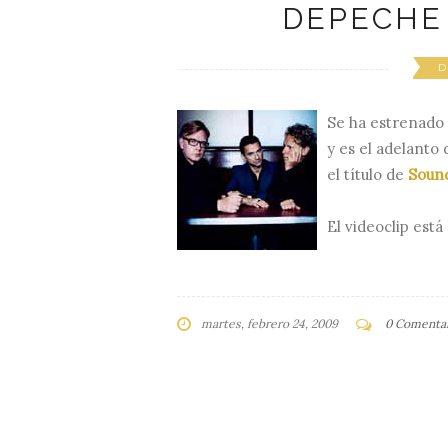
DEPECHE
D
Se ha estrenado 
y es el adelanto 
el título de
Sound
El videoclip está
martes, febrero 24, 2009
0 Comentar