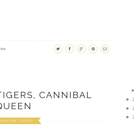
ios
TIGERS, CANNIBAL
►
QUEEN
►
►
NIATURE TIGERS