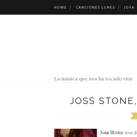
HOME
CANCIONES LUNES
JOYA
La música que nos ha tocado vivir
JOSS STONE
Joss Stone
nos d