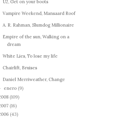
U2, Get on your boots
Vampire Weekend, Mansaard Roof
A. R. Rahman, Slumdog Millionaire
Empire of the sun, Walking on a
dream
White Lies, To lose my life
Chairlift, Bruises
Daniel Merriweather, Change
enero
(9)
►
2008
(109)
2007
(16)
2006
(43)