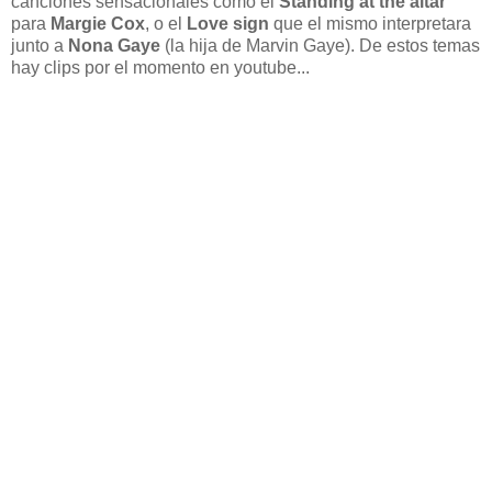
canciones sensacionales como el
Standing at the altar
para
Margie Cox
, o el
Love sign
que el mismo interpretara
junto a
Nona Gaye
(la hija de Marvin Gaye). De estos temas
hay clips por el momento en youtube...