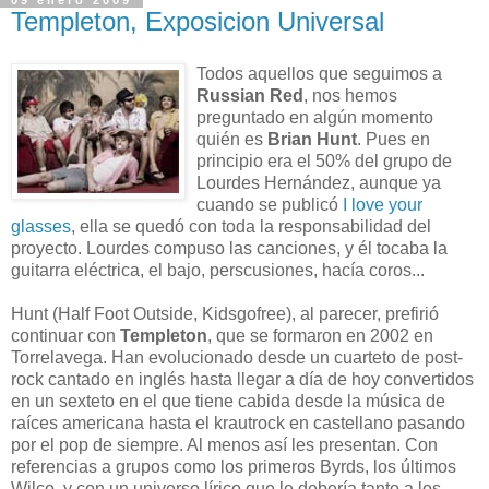
09 enero 2009
Templeton, Exposicion Universal
Todos aquellos que seguimos a
Russian Red
, nos hemos
preguntado en algún momento
quién es
Brian Hunt
. Pues en
principio era el 50% del grupo de
Lourdes Hernández, aunque ya
cuando se publicó
I love your
glasses
, ella se quedó con toda la responsabilidad del
proyecto. Lourdes compuso las canciones, y él tocaba la
guitarra eléctrica, el bajo, perscusiones, hacía coros...
Hunt (Half Foot Outside, Kidsgofree), al parecer, prefirió
continuar con
Templeton
, que se formaron en 2002 en
Torrelavega. Han evolucionado desde un cuarteto de post-
rock cantado en inglés hasta llegar a día de hoy convertidos
en un sexteto en el que tiene cabida desde la música de
raíces americana hasta el krautrock en castellano pasando
por el pop de siempre. Al menos así les presentan. Con
referencias a grupos como los primeros Byrds, los últimos
Wilco, y con un universo lírico que le debería tanto a los