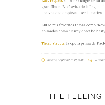
Last request
el primer single de su di
gran álbum. Es el aviso de la llegada
una voz que empieza a ser llamativa.
Entre mis favoritos temas como "Rewin
animados como "Jenny don't be hasty"
These streets
, la ópera prima de Paol
martes, septiembre 19, 2006
0 Come
THE FEELING,