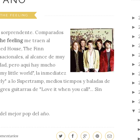
THE FEELING
►
►
 sorprendente. Comparados
►
he feeling
me traen al
►
ed House, The Finn
►
sacionales, al alcance de muy
►
dad, pero aquí hay mucho
 my little world", la inmediatez
►
ely" a lo Supertramp, medios tiempos y baladas de
►
gres guitarras de "Love it when you call"... Sin
►
►
▼
del mejor pop del año.
omentarios