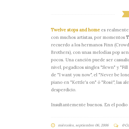
Twelve stops and home
es realmente
con muchos artistas, por momentos
T
recuerdo a los hermanos Finn (Crowd
Brothers), con unas melodías pop sen
pocos. Una canción puede ser casuali
nivel, pegadizos singles "Sewn" y "Fill
de "I want you now", el "Never be lon
piano en "Kettle's on" ó "Rosé", las ale
desperdicio.
Insultantemente buenos. En el podio 
miércoles, septiembre 06, 2006
0 C