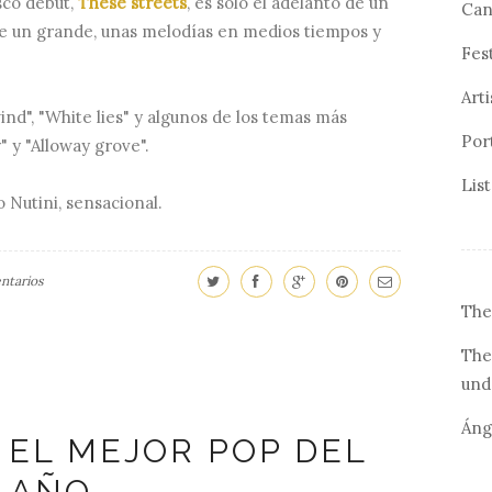
sco debut,
These streets
, es solo el adelanto de un
Can
 de un grande, unas melodías en medios tiempos y
Fes
Arti
d", "White lies" y algunos de los temas más
Por
 y "Alloway grove".
Lis
o Nutini, sensacional.
ntarios
The
The
und
Áng
 EL MEJOR POP DEL
AÑO