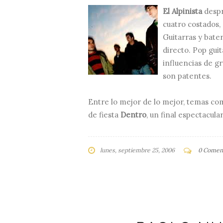
El Alpinista
despr
cuatro costados,
Guitarras y bate
directo. Pop gui
influencias de 
son patentes.
Entre lo mejor de lo mejor, temas co
de fiesta
Dentro
, un final espectacular
lunes, septiembre 25, 2006
0 Coment