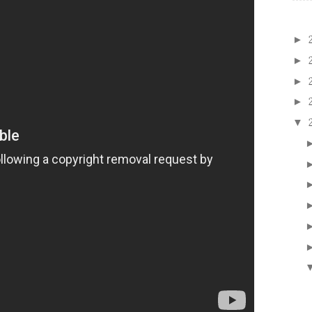
►
►
►
►
▼