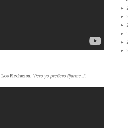
►
►
►
►
►
►
e
Los Flechazos
.
"Pero yo prefiero fijarme..."
.