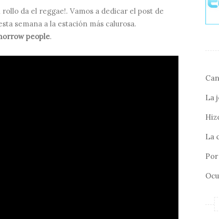
rollo da el reggae!. Vamos a dedicar el post de
esta semana a la estación más calurosa.
orrow people
.
Can
La 
Hizo
La 
Por 
Ocu