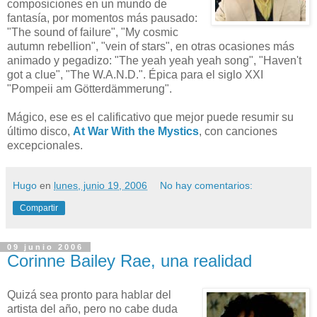
composiciones en un mundo de
fantasía, por momentos más pausado:
"The sound of failure", "My cosmic
autumn rebellion", "vein of stars", en otras ocasiones más
animado y pegadizo: "The yeah yeah yeah song", "Haven't
got a clue", "The W.A.N.D.". Épica para el siglo XXI
"Pompeii am Götterdämmerung".
Mágico, ese es el calificativo que mejor puede resumir su
último disco,
At War With the Mystics
, con canciones
excepcionales.
Hugo
en
lunes, junio 19, 2006
No hay comentarios:
Compartir
09 junio 2006
Corinne Bailey Rae, una realidad
Quizá sea pronto para hablar del
artista del año, pero no cabe duda