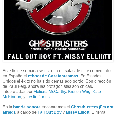
Este fin de semana se estrena en salas de cine comerciales
en España el
reboot de Cazafantasmas
. En Estados
Unidos el éxito no ha sido demasiado gordo. Con dirección
de Paul Feig, ahora las protagonistas son chicas,
intepretadas por
Melissa McCarthy
,
Kristen Wiig
,
Kate
McKinnon
, y
Leslie Jones
.
En la
banda sonora
encontramos el
Ghostbusters (I'm not
afraid)
, a cargo de
Fall Out Boy
y
Missy Elliott
. El tema