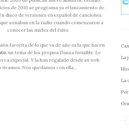
esde 2003 no publican nuevo álbum de estudio,
icios de 2010 se programa ya el lanzamiento de
Un disco de versiones en español de canciones
 que sonaban en la radio cuando comenzaron a
conocer las mieles del éxito.
ión favorita de lo que va de año es la que hacen
Can
nto
, un tema de los propios Danza Invisible. Le
La 
uerca especial. Y la han regalado desde su web
lo tiramos. Nos quedamos con ella...
Hizo
La 
Por 
Ocu