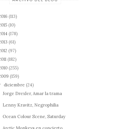
2016
(113)
2015
(10)
2014
(178)
2013
(61)
2012
(97)
2011
(182)
2010
(255)
2009
(159)
: RINCÓN
diciembre
(24)
▼
ITO / OCURRIÓ
SECOND: ATRÉVETE /
Jorge Drexler, Amar la trama
CANCIONES PARA Q...
SAM SMITH
PROTAGONI
Lenny Kravitz, Negrophilia
LISTA ...
Ocean Colour Scene, Saturday
Arctic Monkeys en concierto