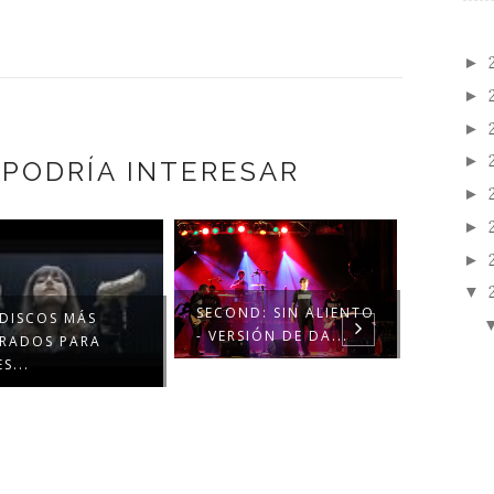
►
►
►
►
 PODRÍA INTERESAR
►
►
►
▼
SECOND: SIN ALIENTO
 DISCOS MÁS
SECOND
- VERSIÓN DE DA...
ERADOS PARA
EXQUIS
S...
...