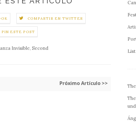
 ESTE ARTÍCULO
Can
Fes
OOK
COMPARTIR EN TWITTER
Arti
PIN ESTE POST
Por
anza Invisible
,
Second
Lis
Próximo Artículo >>
The
The
und
Áng