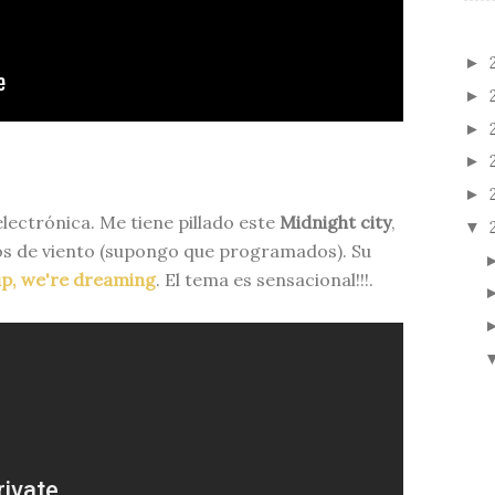
►
►
►
►
►
lectrónica. Me tiene pillado este
Midnight city
,
▼
os de viento (supongo que programados). Su
up, we're dreaming
. El tema es sensacional!!!.