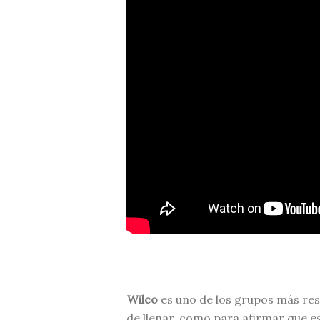
Wilco
es uno de los grupos más res
de llenar, como para afirmar que e