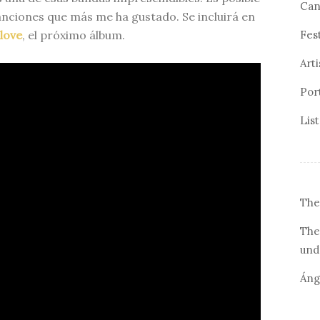
Can
anciones que más me ha gustado. Se incluirá en
Fes
love
, el próximo álbum.
Arti
Por
Lis
The
The
und
Áng