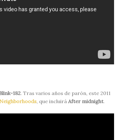
Blink-182
. Tras varios años de parón, este 2011
Neighborhoods
, que incluirá
After midnight
.