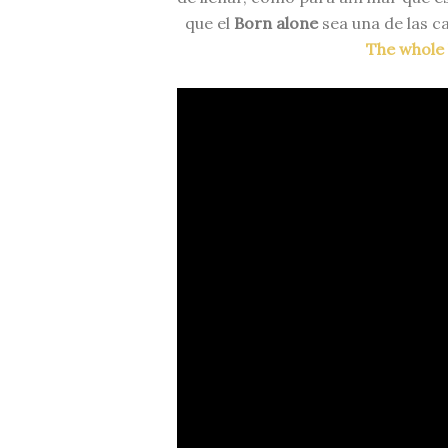
que el
Born alone
sea una de las c
The whole 