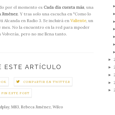
ado por el momento es
Cada día cuesta más
, una
 Jiménez
. Y tras solo una escucha en "Como lo
i Alcanda en Radio 3. Se incluirá en
Valiente
, un
de mes. No la encuentro en la red para mpoder
s Volverás, pero no me llena tanto.
►
 ESTE ARTÍCULO
►
►
OOK
COMPARTIR EN TWITTER
►
►
PIN ESTE POST
dplay
,
M83
,
Rebeca Jiménez
,
Wilco