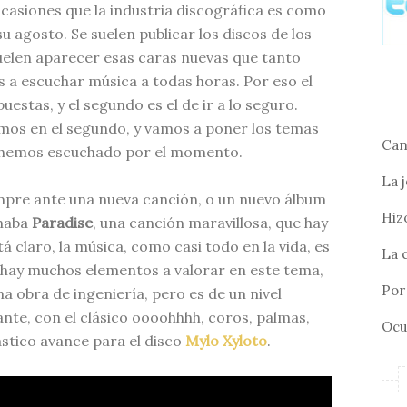
siones que la industria discográfica es como
u agosto. Se suelen publicar los discos de los
uelen aparecer esas caras nuevas que tanto
a escuchar música a todas horas. Por eso el
uestas, y el segundo es el de ir a lo seguro.
mos en el segundo, y vamos a poner los temas
Can
 hemos escuchado por el momento.
La 
mpre ante una nueva canción, o un nuevo álbum
Hizo
enaba
Paradise
, una canción maravillosa, que hay
tá claro, la música, como casi todo en la vida, es
La 
 hay muchos elementos a valorar en este tema,
Por 
 obra de ingeniería, pero es de un nivel
ante, con el clásico oooohhhh, coros, palmas,
Ocu
ástico avance para el disco
Mylo Xyloto
.