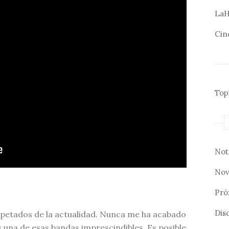
LaH
Cin
Top
Not
Nov
Pró
Disc
petados de la actualidad. Nunca me ha acabado
s una de esas bandas imprescindibles. Es posible