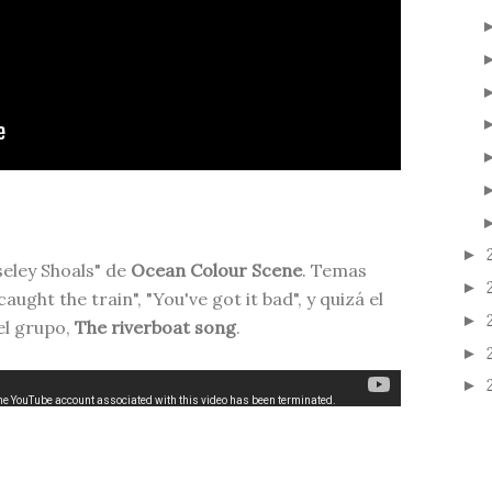
►
eley Shoals" de
Ocean Colour Scene
. Temas
►
ught the train", "You've got it bad", y quizá el
►
el grupo,
The riverboat song
.
►
►