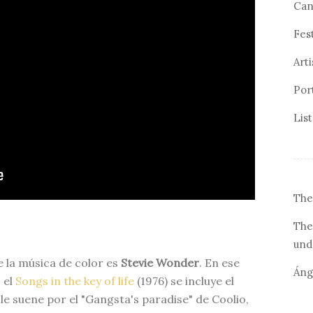
Can
Fes
Arti
Por
Lis
The
The
und
e la música de color es
Stevie Wonder
. En ese
Áng
 el
Songs in the key of life
(1976) se incluye el
 le suene por el "Gangsta's paradise" de Coolio,