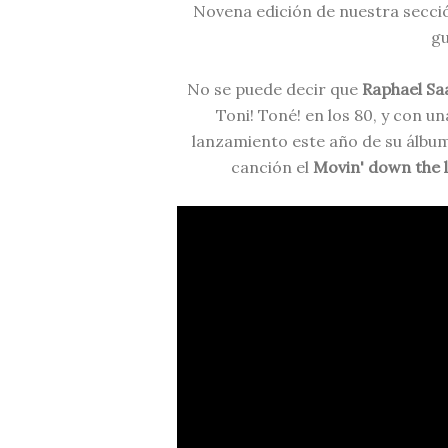
Novena edición de nuestra secció
gu
No se puede decir que
Raphael Sa
Toni! Toné! en los 80, y con un
lanzamiento este año de su álbum
canción el
Movin' down the l