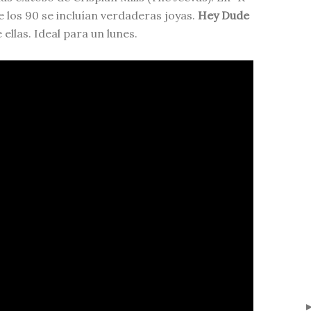
e los 90 se incluían verdaderas joyas.
Hey Dude
 ellas. Ideal para un lunes.