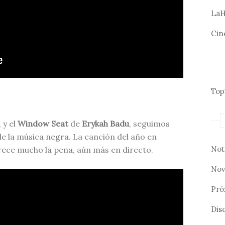
LaH
Cin
Top
 y el
Window Seat
de
Erykah Badu
, seguimos
e la música negra. La canción del año en
Not
ece mucho la pena, aún más en directo.
Nov
Pró
Disc