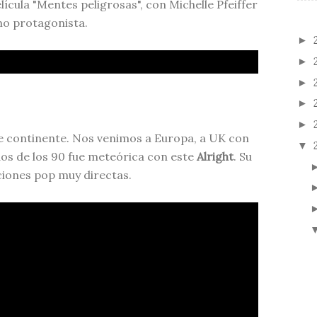
lícula "Mentes peligrosas", con Michelle Pfeiffer
o protagonista.
►
►
►
►
►
e continente. Nos venimos a Europa, a UK con
▼
dos de los 90 fue meteórica con este
Alright
. Su
ciones pop muy directas.