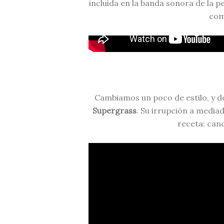
incluida en la banda sonora de la pe
com
Cambiamos un poco de estilo, y d
Supergrass
. Su irrupción a media
receta: can