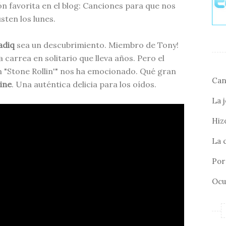
n favorita en el blog: Canciones para que nos
sten los lunes.
adiq
sea un descubrimiento. Miembro de Tony!
a carrea en solitario que lleva años. Pero el
 "Stone Rollin'" nos ha emocionado. Qué gran
Can
ine
. Una auténtica delicia para los oídos.
La 
Hizo
La 
Por 
Ocu