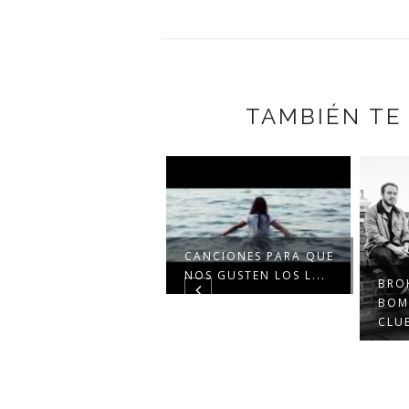
TAMBIÉN TE
CANCIONES PARA QUE
NOS GUSTEN LOS L...
BROK
BOM
CLUB
NO BETTER" DE
ORDE NÚMERO 1 EN