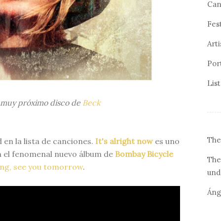
Can
Fes
Arti
Por
Lis
l muy próximo disco de
Beck
The
en la lista de canciones.
It's alright now
es uno
en el fenomenal nuevo álbum de
Bombay Bicycle
The
ong, see you tomorrow
.
und
Áng