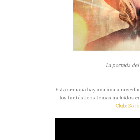
La portada de
Esta semana hay una única novedad 
los fantásticos temas incluidos 
Club
:
So l