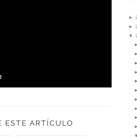
►
►
▼
 ESTE ARTÍCULO