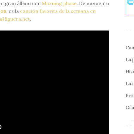
 un gran álbum con
Morning phase
. De momento
oon
, es la
canción favorita de la semana en
aHiguera.net
.
Can
La 
Hizo
La 
Por 
Ocu