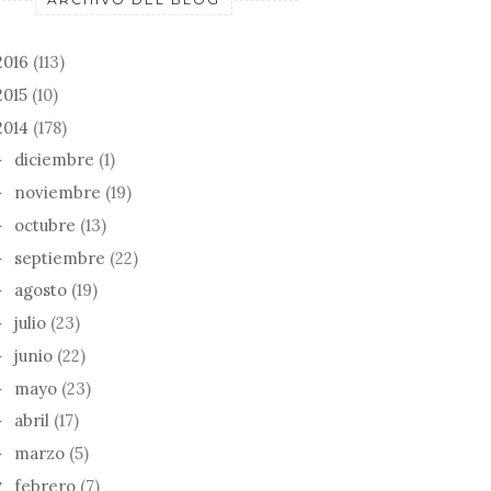
2016
(113)
2015
(10)
2014
(178)
diciembre
(1)
►
noviembre
(19)
►
octubre
(13)
►
septiembre
(22)
►
agosto
(19)
►
julio
(23)
►
junio
(22)
►
mayo
(23)
►
abril
(17)
►
marzo
(5)
►
febrero
(7)
▼