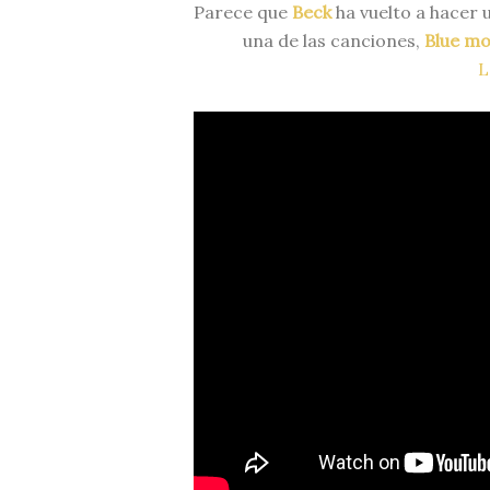
Parece que
Beck
ha vuelto a hacer
una de las canciones,
Blue m
L