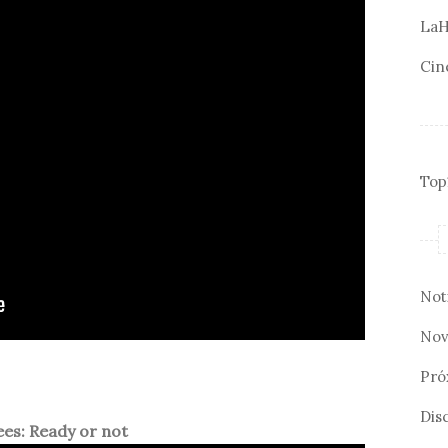
LaH
Cin
Top
Not
Nov
Pró
Disc
es: Ready or not