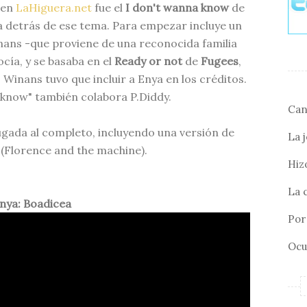
 en
LaHiguera.net
fue el
I don't wanna know
de
a detrás de ese tema. Para empezar incluye un
nans -que proviene de una reconocida familia
cía, y se basaba en el
Ready or not
de
Fugees
,
, Winans tuvo que incluir a Enya en los créditos.
 know" también colabora P.Diddy.
Can
ugada al completo, incluyendo una versión de
La 
(Florence and the machine).
Hizo
La 
nya: Boadicea
Por 
Ocu