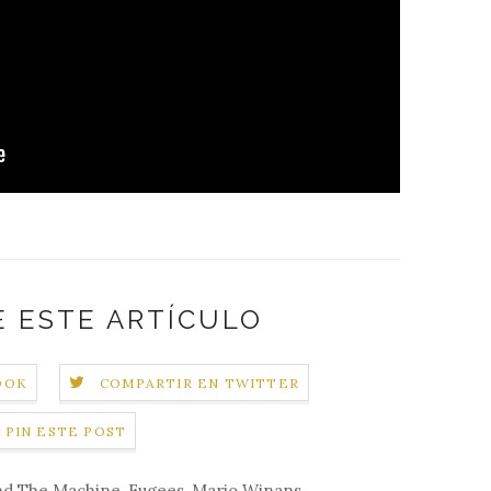
 ESTE ARTÍCULO
OOK
COMPARTIR EN TWITTER
PIN ESTE POST
nd The Machine
,
Fugees
,
Mario Winans