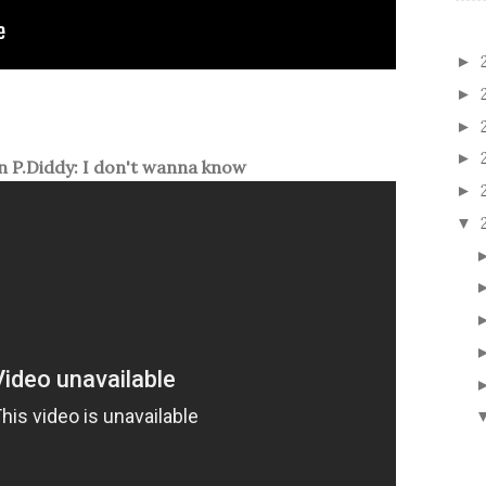
►
►
►
►
 P.Diddy: I don't wanna know
►
▼