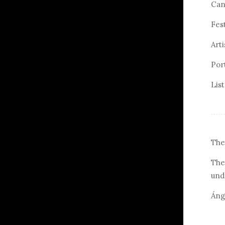
Can
Fes
Arti
Por
Lis
The
The
und
Áng