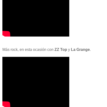
Más rock, en esta ocasión con
ZZ Top
y
La Grange
.