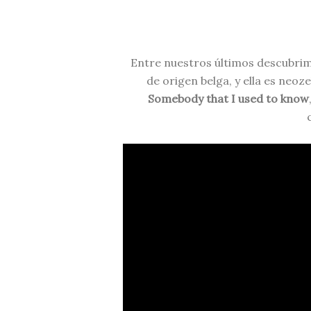
Entre nuestros últimos descubri
de origen belga, y ella es neo
Somebody that I used to know