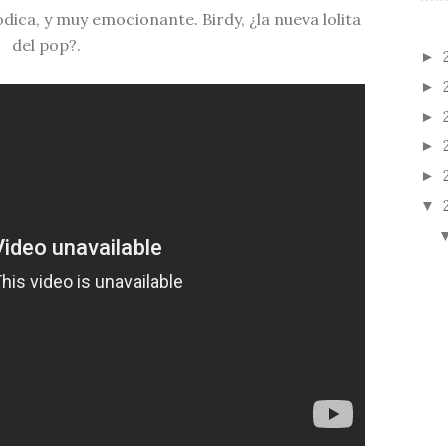
ica, y muy emocionante. Birdy, ¿la nueva lolita
del pop?.
►
►
►
►
►
▼