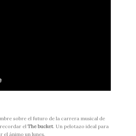
bre sobre el futuro de la carrera musical de
recordar el
The bucket
. Un pelotazo ideal para
r el ánimo un lunes.