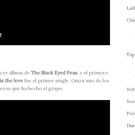
LaH
Cin
Top
ercer álbum de
The Black Eyed Peas
, y el primero
s the love
fue el primer single. Quizá uno de los
ros que ha hecho el grupo.
Not
Nov
Pró
Disc