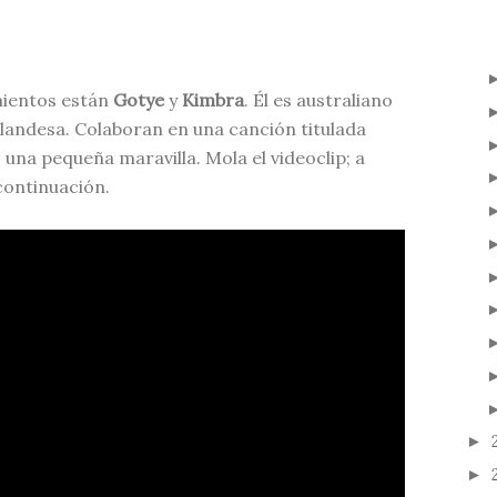
mientos están
Gotye
y
Kimbra
. Él es australiano
zelandesa. Colaboran en una canción titulada
, una pequeña maravilla. Mola el videoclip; a
continuación.
►
►