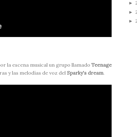
►
►
►
por la escena musical un grupo llamado
Teenage
ras y las melodías de voz del
Sparky's dream
.