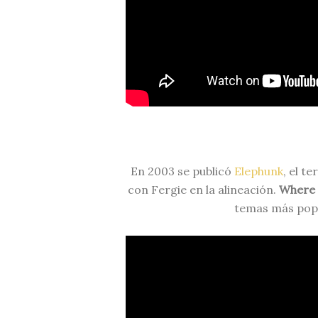
En 2003 se publicó
Elephunk
, el t
con Fergie en la alineación.
Where i
temas más pope