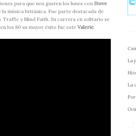
iones para que nos gusten los lunes con
Steve
e la música británica. Fue parte destacada de
raffic y Blind Faith. Su carrera en solitario se
ya en los 80 su mayor éxito fue este
Valerie
.
Can
La 
Hizo
La 
Por 
Ocu