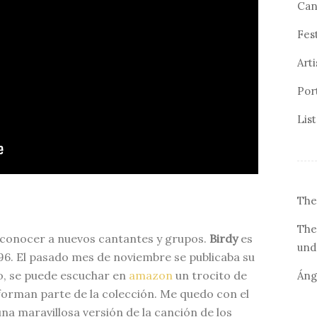
Can
Fes
Arti
Por
Lis
The
The
conocer a nuevos cantantes y grupos.
Birdy
es
und
996. El pasado mes de noviembre se publicaba su
o, se puede escuchar en
amazon
un trocito de
Áng
forman parte de la colección. Me quedo con el
una maravillosa versión de la canción de los