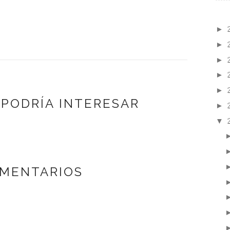
►
►
►
►
►
 PODRÍA INTERESAR
►
▼
OMENTARIOS