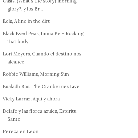
Oasis, (What's the story) morning
glory?, y los Br...
Eels, A line in the dirt
Black Eyed Peas, Imma Be + Rocking
that body
Lori Meyers, Cuando el destino nos
alcance
Robbie Williams, Morning Sun
Bualadh Bos: The Cranberries Live
Vicky Larraz, Aquí y ahora
Delafé y las flores azules, Espíritu
Santo
Pereza en Leon