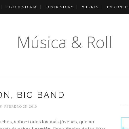
HIZO HISTORIA
COVER STORY
VIERNES
EN CONCI
Música & Roll
ÓN, BIG BAND
S, FEBRERO 25, 2010
chos, sobre todos los más jóvenes, que no