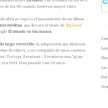
masiado sobre
La unión
. Fue a finales de los 80 y
ios de los 90 cuando tuvieron mayor éxito.
 de abril se espera el lanzamiento de un álbum
nes inéditas
, que llevará el título de
Big band
.
ngle
El mundo en tus manos
.
Can
de largo recorrido
, la adaptación que hicieron
La 
oobie Brothers, y en compañía de unos cuantos
osé, Torroja, Erentxun... Formaron una "gran
Hizo
era 1991. Han pasado casi 20 años...
La 
Por 
Ocu