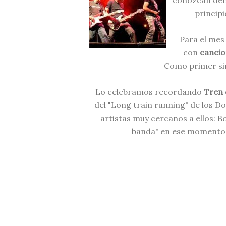
conozcan de
princip
Para el mes
con
cancio
Como primer si
Lo celebramos recordando
Tren 
del "Long train running" de los D
artistas muy cercanos a ellos: B
banda" en ese momento; 