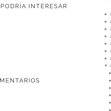
 PODRÍA INTERESAR
►
►
►
►
►
►
►
▼
OMENTARIOS