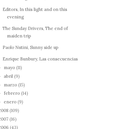
Editors, In this light and on this
evening
The Sunday Drivers, The end of
maiden trip
Paolo Nutini, Sunny side up
Enrique Bunbury, Las consecuencias
mayo
(11)
►
abril
(9)
►
marzo
(15)
►
febrero
(14)
►
enero
(9)
►
2008
(109)
2007
(16)
2006
(43)