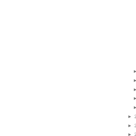
►
►
►