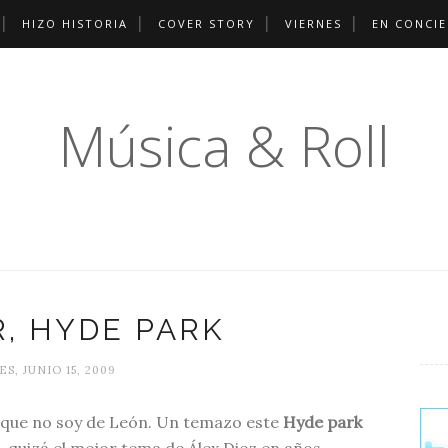
HIZO HISTORIA
COVER STORY
VIERNES
EN CONCI
Música & Roll
, HYDE PARK
S, JUNIO 15, 2009
 que no soy de León. Un temazo este
Hyde park