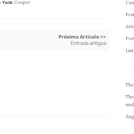
Cooper
Can
TAGS:
Fes
Arti
Próximo Artículo >>
Por
Entrada antigua
Lis
The
The
und
Áng