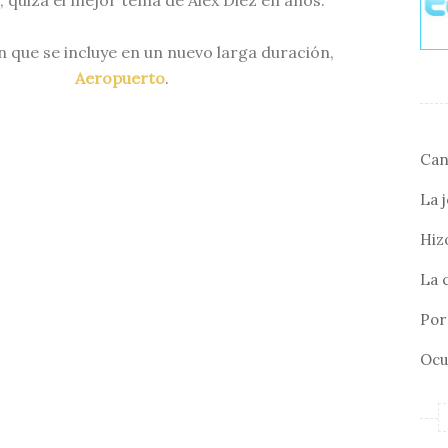
, quizá el mejor tema de Álex Diez en años.
 que se incluye en un nuevo larga duración,
Aeropuerto
.
Can
La 
Hizo
La 
Por 
Ocu