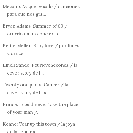
3 NUEVOS 
Mecano: Ay qué pesado / canciones
SEGUIR EN
para que nos gus...
WEST,
KANYE WEST, GOOD
AY
ASS JOB
Bryan Adams: Summer of 69 /
ocurrió en un concierto
Petite Meller: Baby love / por fin es
viernes
Emeli Sandé: FourFiveSeconds / la
cover story de l...
Twenty one pilots: Cancer / la
cover story de la s...
Prince: I could never take the place
of your man /...
Keane: Tear up this town / la joya
de la semana