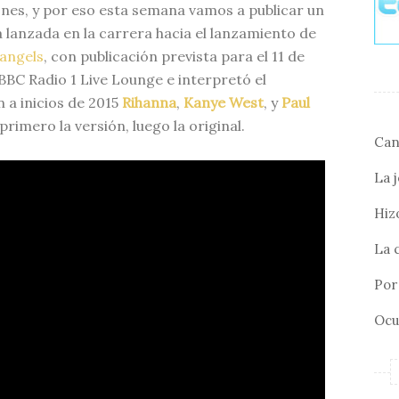
nes, y por eso esta semana vamos a publicar un
 lanzada en la carrera hacia el lanzamiento de
 angels
, con publicación prevista para el 11 de
BBC Radio 1 Live Lounge e interpretó el
 a inicios de 2015
Rihanna
,
Kanye West
, y
Paul
primero la versión, luego la original.
Can
La 
Hizo
La 
Por 
Ocu