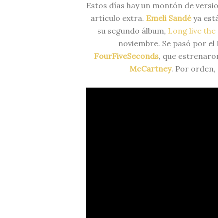
Estos días hay un montón de versio
artículo extra.
Emeli Sandé
ya está
su segundo álbum,
Long live the
noviembre. Se pasó por el 
FourFiveSeconds
, que estrenaron
McCartney
. Por orden, 