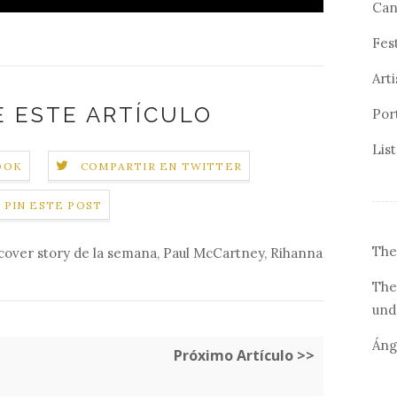
Can
Fes
Arti
 ESTE ARTÍCULO
Por
Lis
OOK
COMPARTIR EN TWITTER
PIN ESTE POST
The
cover story de la semana
,
Paul McCartney
,
Rihanna
The
und
Áng
Próximo Artículo >>