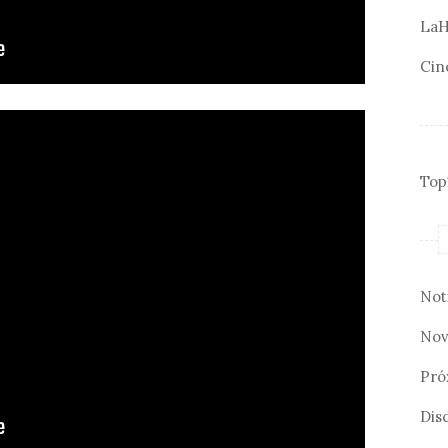
LaH
Cin
Top
Not
Nov
Pró
Disc