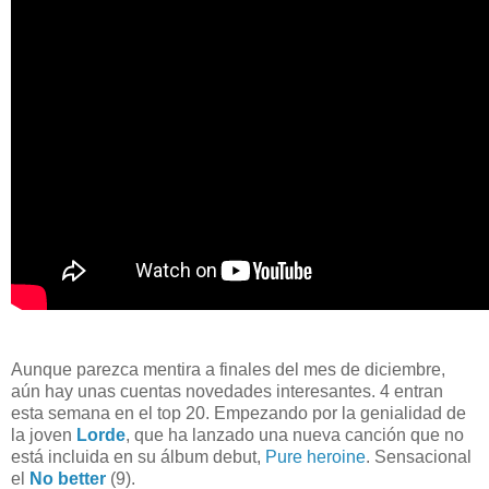
Aunque parezca mentira a finales del mes de diciembre,
aún hay unas cuentas novedades interesantes. 4 entran
esta semana en el top 20. Empezando por la genialidad de
la joven
Lorde
, que ha lanzado una nueva canción que no
está incluida en su álbum debut,
Pure heroine
. Sensacional
el
No better
(9).