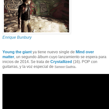
Enrique Bunbury
Young the giant
ya tiene nuevo single de
Mind over
matter
, un segundo álbum cuyo lanzamiento se espera para
inicios de 2014. Se trata de
Crystallized
(16). POP con
guitarras, y la voz especial de
.
Sameer Gadhia