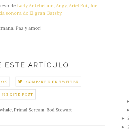
nuevo de
Lady Antebellum
,
Angy
,
Ariel Rot
,
Joe
da sonora de El gran Gatsby
.
emana. Paz y amor!.
 ESTE ARTÍCULO
OOK
COMPARTIR EN TWITTER
PIN ESTE POST
 whale
,
Primal Scream
,
Rod Stewart
►
►