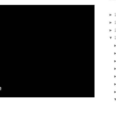
►
►
►
▼