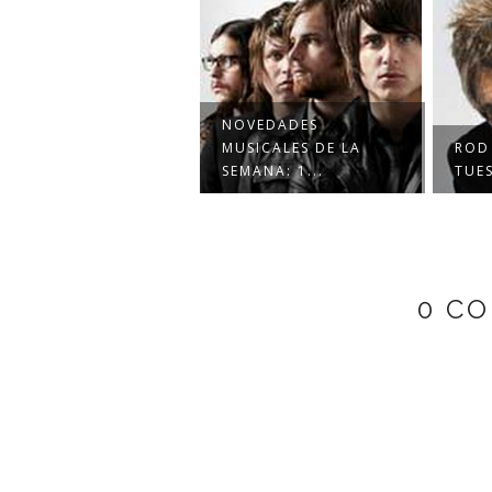
NOVEDADES
MUSICALES DE LA
ROD
SEMANA: 1...
TUE
0 C