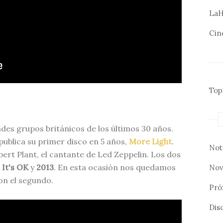
LaH
Cin
Top
des grupos británicos de los últimos 30 años.
publica su primer disco en 5 años,
More Light
.
Not
bert Plant, el cantante de Led Zeppelin. Los dos
, It's OK
y
2013
. En esta ocasión nos quedamos
Nov
on el segundo.
Pró
Disc