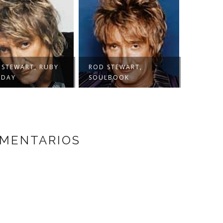
 STEWART, RUBY
ROD STEWART,
SDAY
SOULBOOK
OMENTARIOS