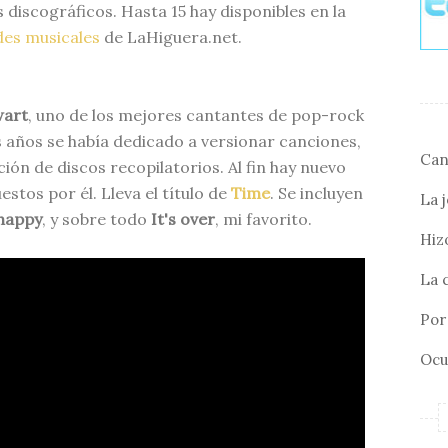
iscográficos. Hasta 15 hay disponibles en la
des musicales
de LaHiguera.net.
wart
, uno de los mejores cantantes de pop-rock
 años se había dedicado a versionar canciones,
Can
ación de discos recopilatorios. Al fin hay nuevo
tos por él. Lleva el título de
Time
. Se incluyen
La 
happy
, y sobre todo
It's over
, mi favorito.
Hizo
La 
Por 
Ocu