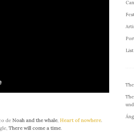
Can
Fes
Arti
Por
Lis
The
The
und
Áng
co de
Noah and the whale
,
Heart of nowhere
.
gle,
There will come a time
.