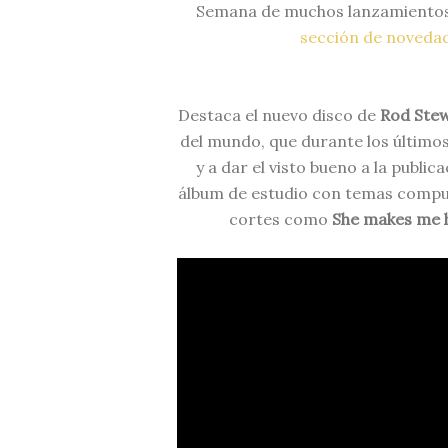
Semana de muchos lanzamientos d
sección de noveda
Destaca el nuevo disco de
Rod Ste
del mundo, que durante los últimos
y a dar el visto bueno a la public
álbum de estudio con temas compues
cortes como
She makes me 