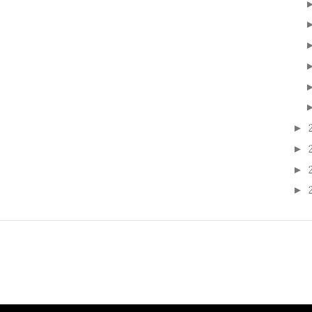
►
►
►
►