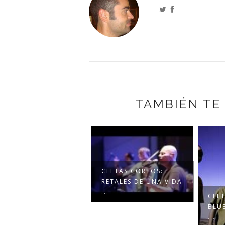
TAMBIÉN TE
CELTAS CORTOS:
RETALES DE UNA VIDA
...
CEL
BLU
...