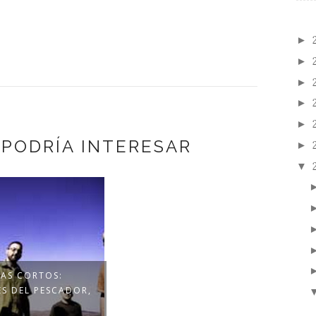
►
►
►
►
►
 PODRÍA INTERESAR
►
▼
TAS CORTOS:
ES DEL PESCADOR,