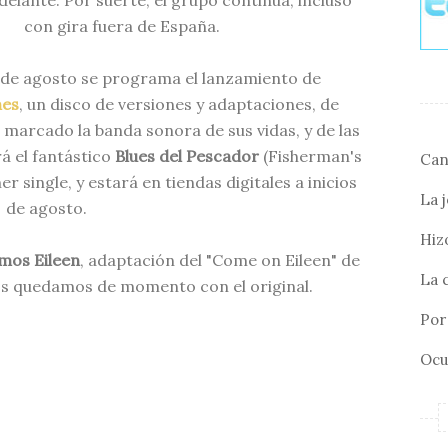
delante. Por suerte, el grupo continúa, incluso
con gira fuera de España.
1 de agosto se programa el lanzamiento de
nes
, un disco de versiones y adaptaciones, de
marcado la banda sonora de sus vidas, y de las
rá el fantástico
Blues del Pescador
(Fisherman's
Can
r single, y estará en tiendas digitales a inicios
La 
de agosto.
Hizo
mos Eileen
, adaptación del "Come on Eileen" de
La 
os quedamos de momento con el original.
Por 
Ocu