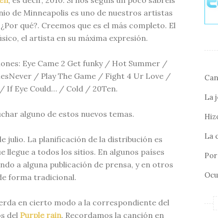
en
, es decir, 2010. Si nos seguís un poco sabréis
nio de Minneapolis es uno de nuestros artistas
. ¿Por qué?. Creemos que es el más completo. El
sico, el artista en su máxima expresión.
iones: Eye Came 2 Get funky / Hot Summer /
sNever / Play The Game / Fight 4 Ur Love /
Can
 / If Eye Could… / Cold / 20Ten.
La 
char alguno de estos nuevos temas.
Hizo
La 
 julio. La planificación de la distribución es
llegue a todos los sitios. En algunos países
Por 
do a alguna publicación de prensa, y en otros
Ocu
de forma tradicional.
uerda en cierto modo a la correspondiente del
os del
Purple rain
. Recordamos la canción en