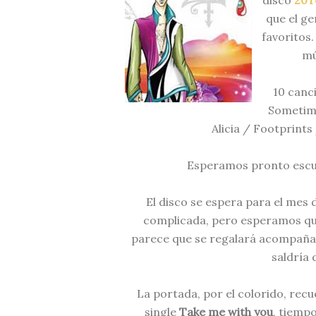
disco
20T
que el ge
favoritos
mú
10 canc
Sometime
Alicia / Footprints
Esperamos pronto escu
El disco se espera para el mes de
complicada, pero esperamos que 
parece que se regalará acompañan
saldría 
La portada, por el colorido, rec
single
Take me with you
, tiemp