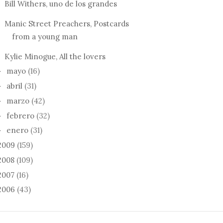
Bill Withers, uno de los grandes
Manic Street Preachers, Postcards
from a young man
Kylie Minogue, All the lovers
mayo
(16)
►
abril
(31)
►
marzo
(42)
►
febrero
(32)
►
enero
(31)
►
2009
(159)
2008
(109)
2007
(16)
2006
(43)