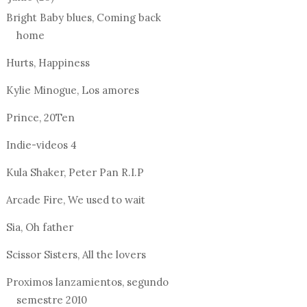
Bright Baby blues, Coming back
home
 I COULD
Hurts, Happiness
TAKE THE
DWIGHT YOAKAM:
Kylie Minogue, Los amores
PURPLE RAIN / LA
COLDPLAY 
COV...
CORDEN: N
Prince, 20Ten
Indie-videos 4
Kula Shaker, Peter Pan R.I.P
Arcade Fire, We used to wait
Sia, Oh father
Scissor Sisters, All the lovers
Proximos lanzamientos, segundo
semestre 2010