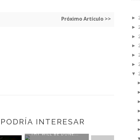
►
Próximo Artículo >>
►
►
►
►
►
▼
 PODRÍA INTERESAR
IE WARE: LOVE…
WILL BE DONE...