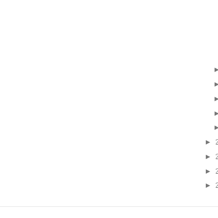
►
►
►
►