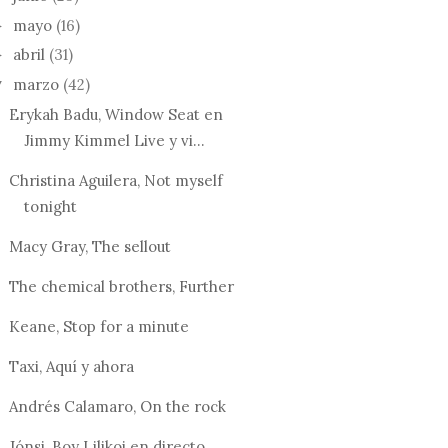
mayo
(16)
►
abril
(31)
►
marzo
(42)
▼
Erykah Badu, Window Seat en
Jimmy Kimmel Live y vi...
Christina Aguilera, Not myself
tonight
Macy Gray, The sellout
The chemical brothers, Further
Keane, Stop for a minute
Taxi, Aquí y ahora
Andrés Calamaro, On the rock
Jónsi, Boy Lilikoi en directo