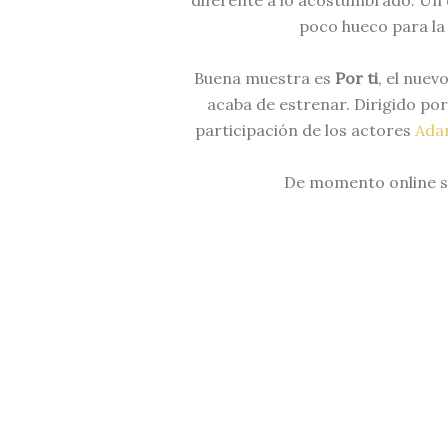
diferente a lo acostumbrado. Un 
poco hueco para la 
Buena muestra es
Por ti
, el nuev
acaba de estrenar. Dirigido por
participación de los actores
Ada
De momento online so