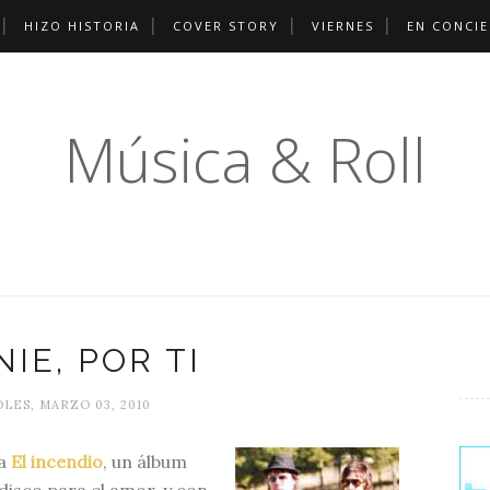
HIZO HISTORIA
COVER STORY
VIERNES
EN CONCI
Música & Roll
NIE, POR TI
LES, MARZO 03, 2010
ba
El incendio
, un álbum