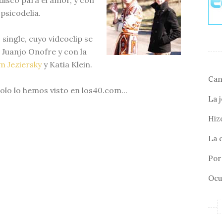
disco para el amor, y con
psicodelia.
o single, cuyo videoclip se
 Juanjo Onofre y con la
m Jeziersky
y Katia Klein.
Can
lo lo hemos visto en los40.com...
La 
Hizo
La 
Por 
Ocu