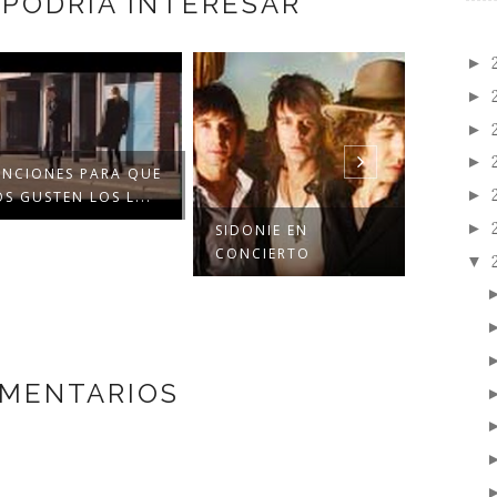
 PODRÍA INTERESAR
►
►
►
►
CIONES PARA QUE
►
GUSTEN LOS L...
►
SIDONIE EN
SIDONIE
CONCIERTO
▼
OMENTARIOS