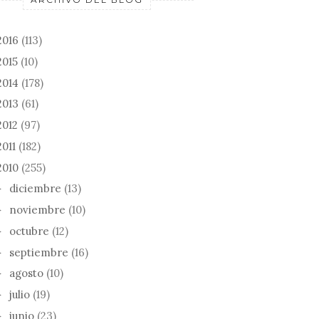
ESTA SEMA
SHAKIRA, S
DREX...
2016
(113)
2015
(10)
2014
(178)
2013
(61)
SIDONIE: SIGLO XX /
2012
(97)
LA JOYA DE LA S...
2011
(182)
, EL INCENDIO
2010
(255)
diciembre
(13)
►
noviembre
(10)
►
octubre
(12)
►
septiembre
(16)
►
agosto
(10)
►
julio
(19)
►
junio
(23)
►