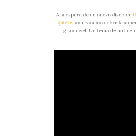
A la espera de un nuevo disco de
G
quiere
, una canción sobre la sup
gran nivel. Un tema de nota en t