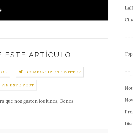
LaH
Cin
 ESTE ARTÍCULO
Top
OOK
COMPARTIR EN TWITTER
PIN ESTE POST
Not
Nov
a que nos gusten los lunes
,
Genes
Pró
Disc