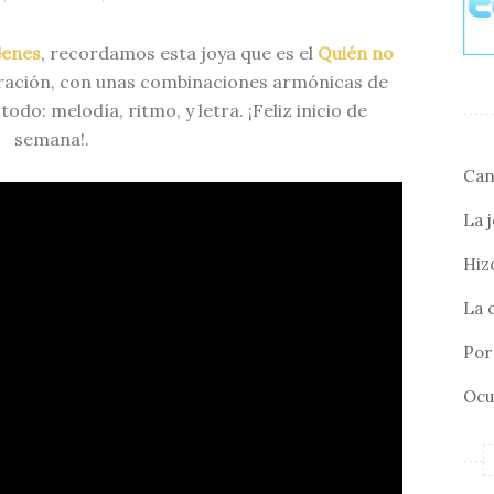
enes
, recordamos esta joya que es el
Quién no
eración, con unas combinaciones armónicas de
odo: melodía, ritmo, y letra. ¡Feliz inicio de
semana!.
Can
La 
Hizo
La 
Por 
Ocu