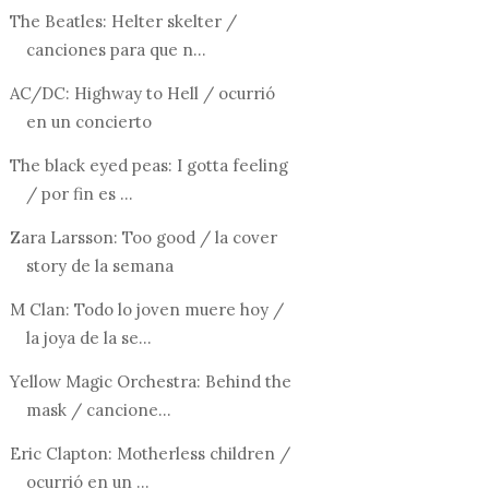
The Beatles: Helter skelter /
canciones para que n...
AC/DC: Highway to Hell / ocurrió
en un concierto
The black eyed peas: I gotta feeling
/ por fin es ...
Zara Larsson: Too good / la cover
story de la semana
M Clan: Todo lo joven muere hoy /
la joya de la se...
Yellow Magic Orchestra: Behind the
mask / cancione...
Eric Clapton: Motherless children /
ocurrió en un ...