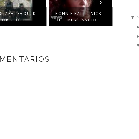
CLASH: SHOULD I
BONNIE RAITT: NICK
THE POS
▼
 OR SHOULD ...
OF TIME / CANCIO...
SUCH GR
OMENTARIOS