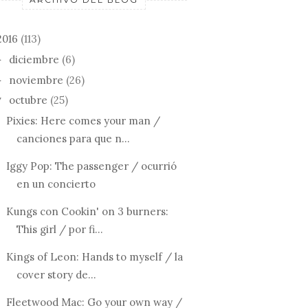
P.M. DAWN: SET
STEALERS 
TAL SERVICE:
ADRIFT ON MEMORY
STUCK IN 
2016
(113)
EAT HEIG...
BLI...
MIDDLE...
diciembre
(6)
►
noviembre
(26)
►
octubre
(25)
▼
Pixies: Here comes your man /
canciones para que n...
Iggy Pop: The passenger / ocurrió
en un concierto
Kungs con Cookin' on 3 burners:
This girl / por fi...
Kings of Leon: Hands to myself / la
cover story de...
Fleetwood Mac: Go your own way /