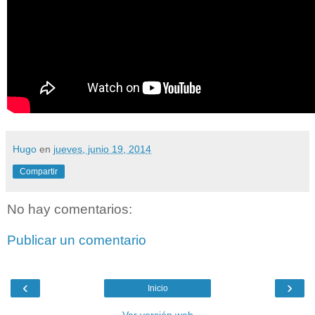
Hugo
en
jueves, junio 19, 2014
Compartir
No hay comentarios:
Publicar un comentario
‹
›
Inicio