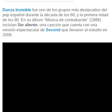
Danza Invisible
fue uno de los grupos más destacados del
pop español durante la década de los 80, y la primera mitad
de los 90. En su álbum "Música de contrabando" (1986)
incluían
Sin aliento
, una canción que cuenta con una
versión espectacular de
Second
que llevaron al estudio en
2009.