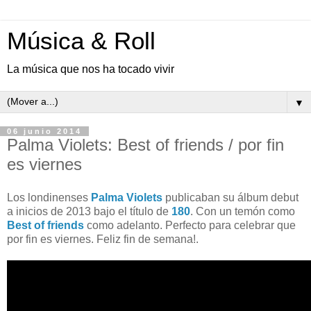
Música & Roll
La música que nos ha tocado vivir
▼
06 junio 2014
Palma Violets: Best of friends / por fin
es viernes
Los londinenses
Palma Violets
publicaban su álbum debut
a inicios de 2013 bajo el título de
180
. Con un temón como
Best of friends
como adelanto. Perfecto para celebrar que
por fin es viernes. Feliz fin de semana!.