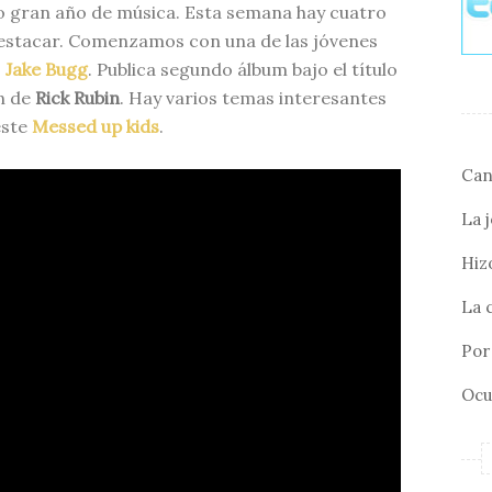
ro gran año de música. Esta semana hay cuatro
estacar. Comenzamos con una de las jóvenes
:
Jake Bugg
. Publica segundo álbum bajo el título
ón de
Rick Rubin
. Hay varios temas interesantes
éste
Messed up kids
.
Can
La 
Hizo
La 
Por 
Ocu