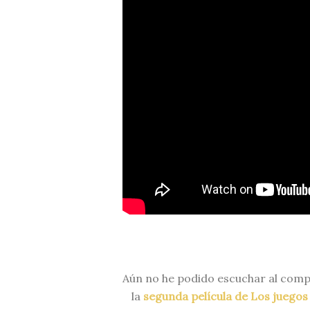
Aún no he podido escuchar al compl
la
segunda película de Los juegos