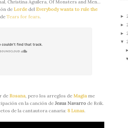
nal, Christina Aguilera, Of Monsters and Men...
ión de
Lorde
del
Everybody wants to rule the
de
Tears for fears
.
►
►
►
▼
r de
Rosana
, pero los arreglos de
Magia
me
cipación en la canción de
Jesus Navarro
de Reik.
uetos de la cantautora canaria:
8 Lunas
.