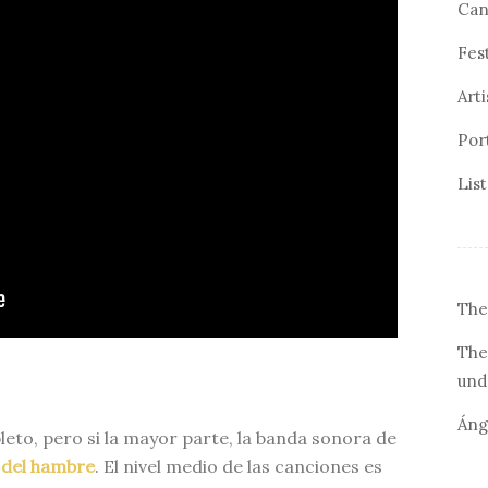
Can
Fes
Arti
Por
Lis
The
The
und
Áng
eto, pero si la mayor parte, la banda sonora de
 del hambre
. El nivel medio de las canciones es