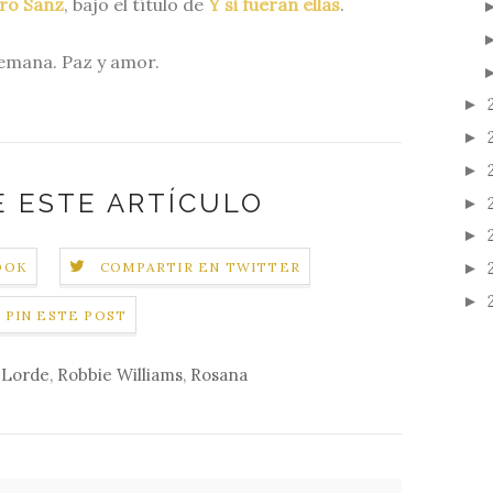
ro Sanz
, bajo el título de
Y si fueran ellas
.
semana. Paz y amor.
►
►
►
 ESTE ARTÍCULO
►
►
►
OOK
COMPARTIR EN TWITTER
►
PIN ESTE POST
,
Lorde
,
Robbie Williams
,
Rosana