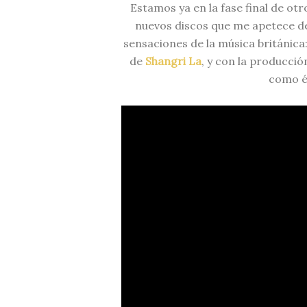
Estamos ya en la fase final de ot
nuevos discos que me apetece d
sensaciones de la música británica
de
Shangri La
, y con la producci
como 