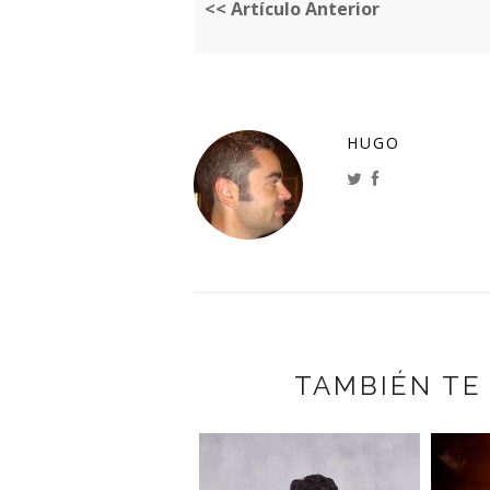
<< Artículo Anterior
HUGO
TAMBIÉN TE
AKE BUGG:
ADIOACTIVE -
ERSIONAND...