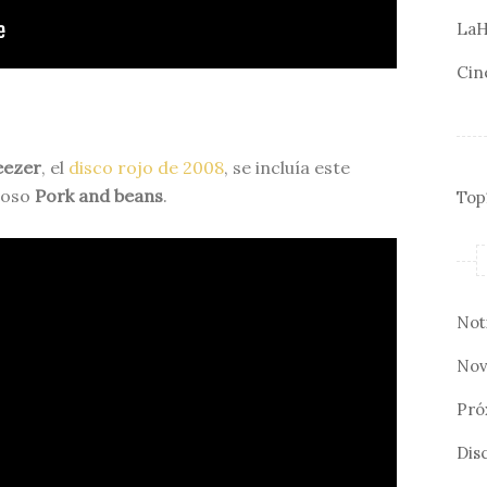
LaH
Cin
ezer
, el
disco rojo de 2008
, se incluía este
loso
Pork and beans
.
Top
Not
Nov
Pró
Disc