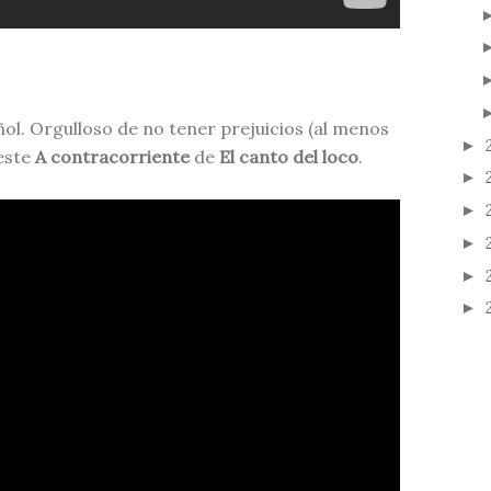
l. Orgulloso de no tener prejuicios (al menos
►
este
A contracorriente
de
El canto del loco
.
►
►
►
►
►