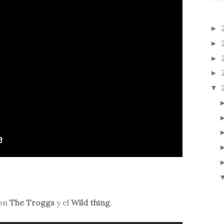
►
►
►
►
▼
con
The Troggs
y el
Wild thing
.