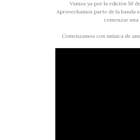
Vamos ya por la edición 50 de
Aprovechamos parte de la banda s
comenzar una 
Comenzamos con música de anu