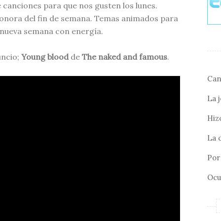
 canciones para que nos gusten los lunes.
onora del fin de semana. Temas animados para
nueva semana con energía.
ncio;
Young blood
de
The naked and famous
.
Can
La 
Hizo
La 
Por 
Ocu