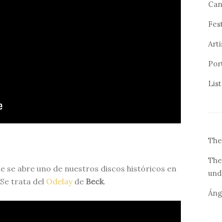
Can
Fes
Arti
Por
Lis
The
The
ue se abre uno de nuestros discos históricos en
und
Se trata del
Odelay
de
Beck
.
Áng