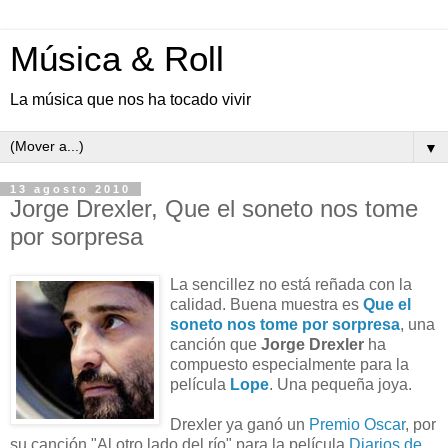
Música & Roll
La música que nos ha tocado vivir
▼
13 agosto 2010
Jorge Drexler, Que el soneto nos tome
por sorpresa
La sencillez no está reñada con la
calidad. Buena muestra es
Que el
soneto nos tome por sorpresa
, una
canción que
Jorge Drexler
ha
compuesto especialmente para la
película
Lope
. Una pequeña joya.
Drexler ya ganó un
Premio Oscar
, por
su canción "Al otro lado del río" para la película
Diarios de