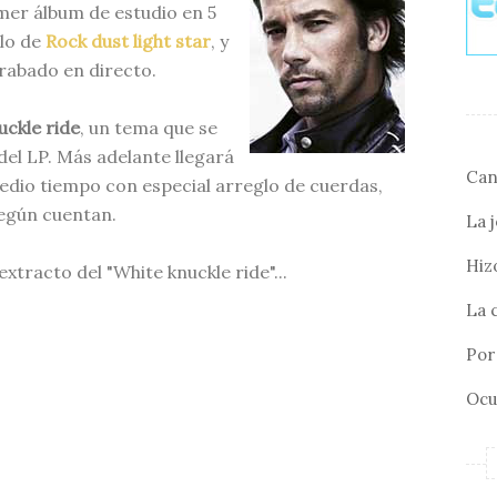
mer álbum de estudio en 5
ulo de
Rock dust light star
, y
rabado en directo.
uckle ride
, un tema que se
o del LP. Más adelante llegará
Can
edio tiempo con especial arreglo de cuerdas,
egún cuentan.
La 
Hizo
tracto del "White knuckle ride"...
La 
Por 
Ocu