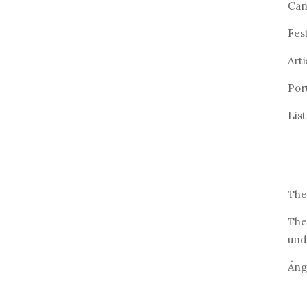
Can
Fes
Arti
Por
Lis
The
The
und
Áng