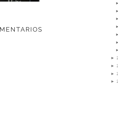
OMENTARIOS
►
►
►
►