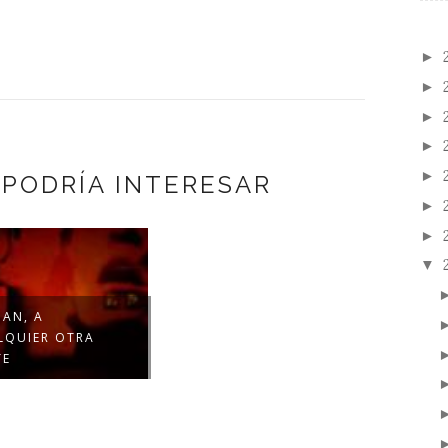
►
►
►
►
►
 PODRÍA INTERESAR
►
►
▼
IAN, A
LQUIER OTRA
TE