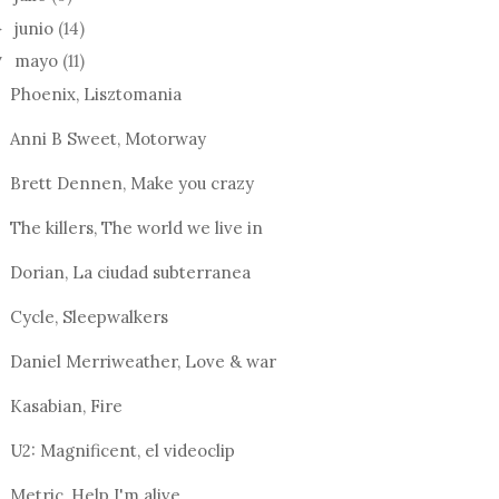
junio
(14)
►
mayo
(11)
▼
Phoenix, Lisztomania
Anni B Sweet, Motorway
Brett Dennen, Make you crazy
The killers, The world we live in
Dorian, La ciudad subterranea
Cycle, Sleepwalkers
Daniel Merriweather, Love & war
Kasabian, Fire
U2: Magnificent, el videoclip
Metric, Help I'm alive