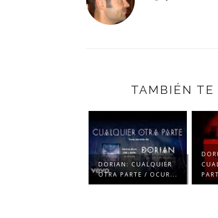
TAMBIÉN TE
DOR
DORIAN: CUALQUIER
CUA
OTRA PARTE / OCUR...
PAR