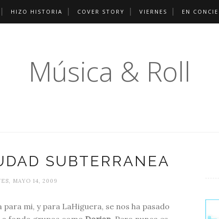
HIZO HISTORIA
COVER STORY
VIERNES
EN CONCI
Música & Roll
IUDAD SUBTERRANEA
ES, MAYO 14, 2009
 para mi, y para LaHiguera, se nos ha pasado