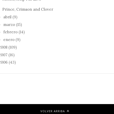
Prince, Crimson and Clover
abril
(9)
►
marzo
(15)
►
febrero
(14)
►
enero
(9)
►
2008
(109)
2007
(16)
2006
(43)
VOLVER ARRIBA