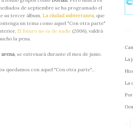
 a fondo grupos como
Dorian
. Pero nunca es
mediados de septiembre se ha programado el
e su tercer álbum,
La ciudad subterranea
, que
contenga un tema como aquel "Con otra parte"
nterior,
El futuro no es de nadie
(2006), valdrá
ucho la pena.
Can
 arena
, se estrenará durante el mes de junio.
La 
s quedamos con aquel "Con otra parte"...
Hizo
La 
Por 
Ocu