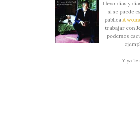
Llevo días y dí
si se puede e
publica
A woma
trabajar con
J
podemos escuc
ejemp
Y ya ten