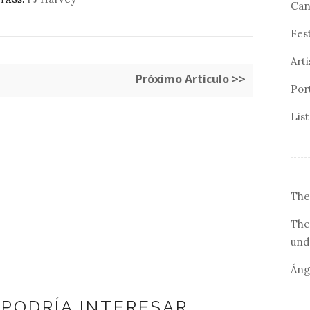
Can
Fes
Arti
Próximo Artículo >>
Por
Lis
The
The
und
Áng
 PODRÍA INTERESAR