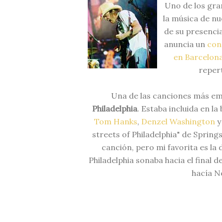
Uno de los gran
la música de n
de su presencia
anuncia un
con
en Barcelon
repert
Una de las canciones más e
Philadelphia
. Estaba incluida en l
Tom Hanks
,
Denzel Washington
streets of Philadelphia" de Springs
canción, pero mi favorita es la
Philadelphia sonaba hacia el final d
hacía N