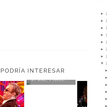
►
►
►
►
►
►
►
▼
 PODRÍA INTERESAR
YOU COULD READ
IND, 3 VERSIO...