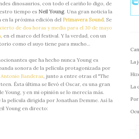
des dinosaurios, con todo el cariño lo digo, de
uestro tiempo es
Neil Young
. Una gran noticia la
 en la próxima edición del
Primavera Sound
. Se
cierto de dos horas y media para el 30 de mayo
a
, en el marco del festival. Y la verdad, con un
orio como el suyo tiene para mucho...
Can
mocionantes que ha hecho nunca Young es
La 
a banda sonora de la película protagonizada por
Hizo
y
Antonio Banderas
, junto a entre otras el "The
teen. Ésta última se llevó el Oscar, es una gran
La 
 de Young, y en mi opinión se lo merecía más.
Por 
e la película dirigida por Jonathan Demme. Así la
eil Young en directo:
Ocu