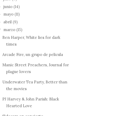
ADES
MUSICALES 06-06-
LES 07-11-12
2012
junio
(14)
►
NOVEDADE
MUSICALES
mayo
(11)
►
SEMANA: 2.
abril
(9)
►
marzo
(15)
▼
Ben Harper, White lies for dark
times
Arcade Fire, un grupo de pelicula
Manic Street Preachers, Journal for
plague lovers
Underwater Tea Party, Better than
the movies
PJ Harvey & John Parish: Black
Hearted Love