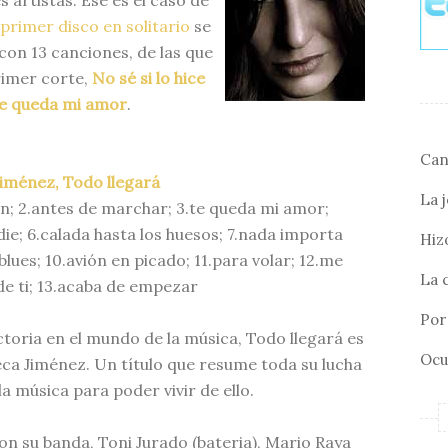
artistas. Ese es el caso de
primer disco en solitario
se
con 13 canciones, de las que
imer corte,
No sé si lo hice
e queda mi amor
.
Can
iménez, Todo llegará
La 
bien; 2.antes de marchar; 3.te queda mi amor;
ie; 6.calada hasta los huesos; 7.nada importa
Hizo
 blues; 10.avión en picado; 11.para volar; 12.me
La 
e ti; 13.acaba de empezar
Por 
toria en el mundo de la música, Todo llegará es
Ocu
beca Jiménez. Un título que resume toda su lucha
la música para poder vivir de ello.
n su banda, Toni Jurado (bateria), Mario Raya