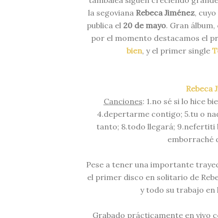
tambalea siguen creciendo grandes 
la segoviana
Rebeca Jiménez
, cuyo
publica el
20 de mayo
. Gran álbum, 
por el momento destacamos el pr
bien
, y el primer single
T
Rebeca J
Canciones
: 1.no sé si lo hice 
4.depertarme contigo; 5.tu o nad
tanto; 8.todo llegará; 9.nefertiti
emborraché d
Pese a tener una importante trayec
el primer disco en solitario de Re
y todo su trabajo en 
Grabado prácticamente en vivo co