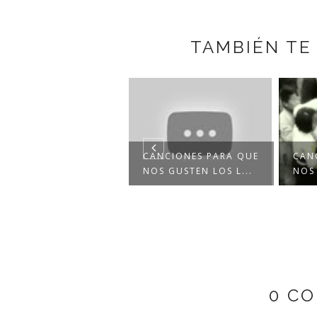
TAMBIÉN TE
EBECA JIMÉNEZ:
ALIMOS A VOLAR /
CANCIONES PARA QUE
CAN
...
NOS GUSTEN LOS L...
NOS 
0 C