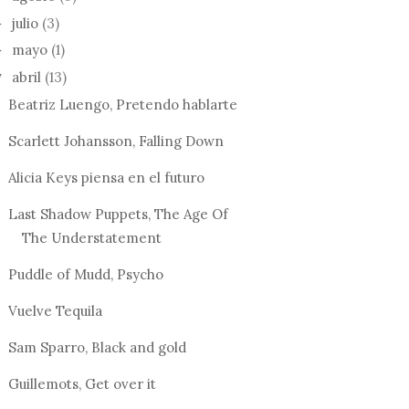
julio
(3)
►
mayo
(1)
►
abril
(13)
▼
Beatriz Luengo, Pretendo hablarte
Scarlett Johansson, Falling Down
Alicia Keys piensa en el futuro
REBECA JI
OR PARA UNA
SALIMOS A
Last Shadow Puppets, The Age Of
TEMPORADA
L...
REBECA JIMENEZ,
The Understatement
DESPERTARME
CONTIGO
Puddle of Mudd, Psycho
Vuelve Tequila
Sam Sparro, Black and gold
Guillemots, Get over it