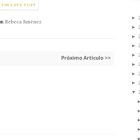
PIN ESTE POST
►
Rebeca Jiménez
S:
►
►
►
►
Próximo Artículo >>
►
►
►
▼