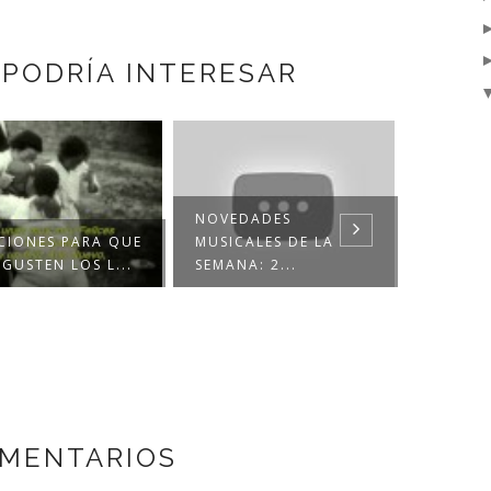
 PODRÍA INTERESAR
NOVEDADES
CIONES PARA QUE
MUSICALES DE LA
LO MEJ
GUSTEN LOS L...
SEMANA: 2...
NUEVA 
OMENTARIOS