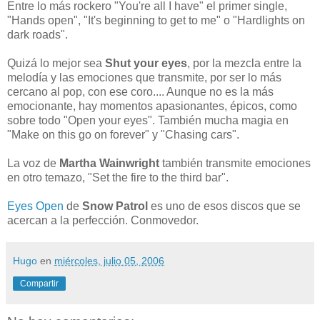
Entre lo más rockero "You're all I have" el primer single,
"Hands open", "It's beginning to get to me" o "Hardlights on
dark roads".
Quizá lo mejor sea
Shut your eyes
, por la mezcla entre la
melodía y las emociones que transmite, por ser lo más
cercano al pop, con ese coro.... Aunque no es la más
emocionante, hay momentos apasionantes, épicos, como
sobre todo "Open your eyes". También mucha magia en
"Make on this go on forever" y "Chasing cars".
La voz de
Martha Wainwright
también transmite emociones
en otro temazo, "Set the fire to the third bar".
Eyes Open
de
Snow Patrol
es uno de esos discos que se
acercan a la perfección. Conmovedor.
Hugo
en
miércoles, julio 05, 2006
Compartir