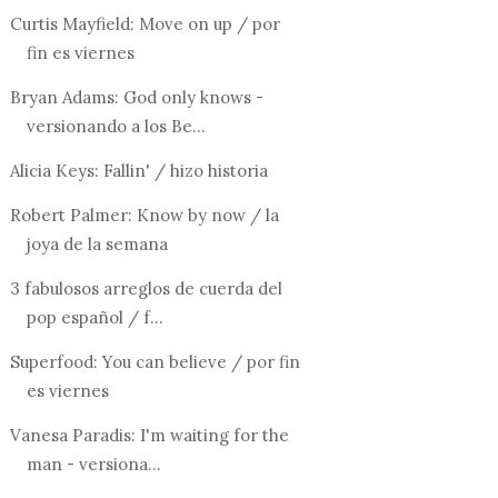
Curtis Mayfield: Move on up / por
fin es viernes
Bryan Adams: God only knows -
versionando a los Be...
Alicia Keys: Fallin' / hizo historia
ADES
ES: 24 DE
Robert Palmer: Know by now / la
 ...
joya de la semana
LADY GAGA, JUDAS
3 fabulosos arreglos de cuerda del
pop español / f...
Superfood: You can believe / por fin
es viernes
Vanesa Paradis: I'm waiting for the
man - versiona...