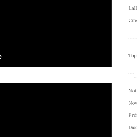
LaH
Cin
Top
Not
Nov
Pró
Disc