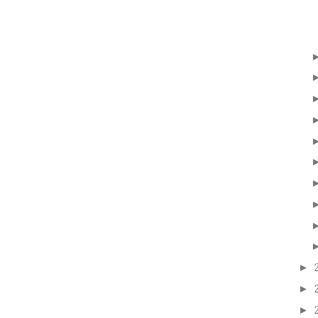
►
►
►