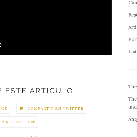
Can
Fes
Arti
Por
Lis
The
 ESTE ARTÍCULO
The
und
OOK
COMPARTIR EN TWITTER
Áng
PIN ESTE POST