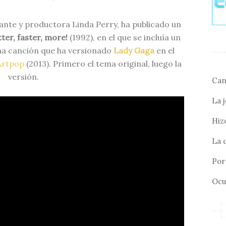
tante y productora Linda Perry, ha publicado un
tter, faster, more!
(1992), en el que se incluía un
na canción que ha versionado
Lady Gaga
en el
Artpop
(2013). Primero el tema original, luego la
versión.
Can
La 
Hizo
La 
Por 
Ocu