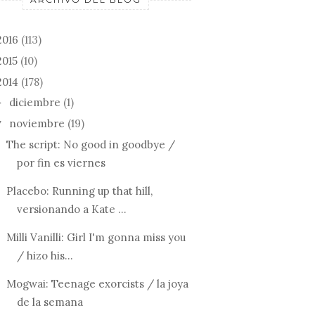
2016
(113)
2015
(10)
2014
(178)
diciembre
(1)
►
noviembre
(19)
▼
The script: No good in goodbye /
por fin es viernes
Placebo: Running up that hill,
versionando a Kate ...
Milli Vanilli: Girl I'm gonna miss you
/ hizo his...
Mogwai: Teenage exorcists / la joya
de la semana