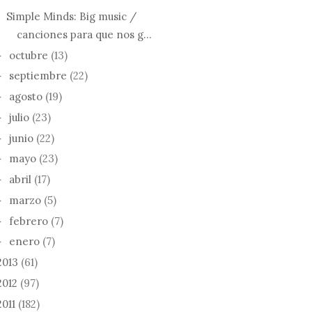
Simple Minds: Big music /
canciones para que nos g...
octubre
(13)
►
septiembre
(22)
►
agosto
(19)
►
julio
(23)
►
junio
(22)
►
mayo
(23)
►
abril
(17)
►
marzo
(5)
►
febrero
(7)
►
enero
(7)
►
2013
(61)
2012
(97)
2011
(182)