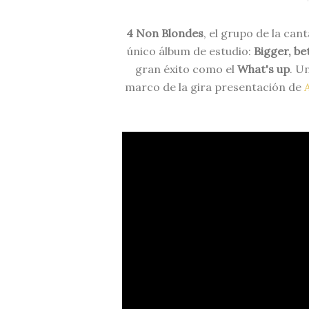
4 Non Blondes
, el grupo de la can
único álbum de estudio:
Bigger, be
gran éxito como el
What's up
. U
marco de la gira presentación de