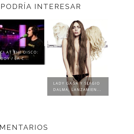
 PODRÍA INTERESAR
NOVED
C! AT THE DISCO:
MUSICAL
BOY / LA C...
MAYO DE
LADY GAGA Y SERGIO
DALMA, LANZAMIEN...
OMENTARIOS