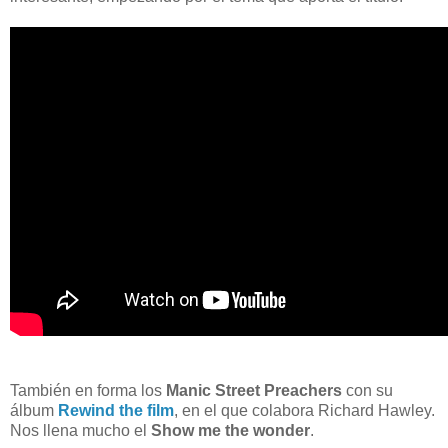
También en forma los
Manic Street Preachers
con su
álbum
Rewind the film
, en el que colabora Richard Hawley.
Nos llena mucho el
Show me the wonder
.