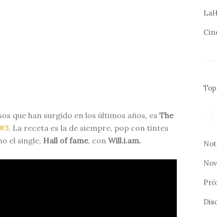
LaH
Cin
Top
sos que han surgido en los últimos años, es
The
#3
. La receta es la de siempre, pop con tintes
o el single,
Hall of fame
, con
Will.i.am.
Not
Nov
Pró
Disc