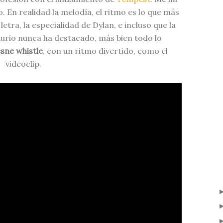
En realidad la melodía, el ritmo es lo que más
letra, la especialidad de Dylan, e incluso que la
saurio nunca ha destacado, más bien todo lo
sne whistle
, con un ritmo divertido, como el
videoclip.