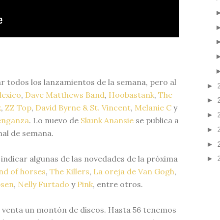
 todos los lanzamientos de la semana, pero al
►
lexico
,
Dave Matthews Band
,
Hoobastank
,
The
►
x
,
ZZ Top
,
David Byrne & St. Vincent
,
Melanie C
y
►
Venganza
. Lo nuevo de
Skunk Anansie
se publica a
►
nal de semana.
►
ndicar algunas de las novedades de la próxima
►
nd of horses
,
The Killers
,
La oreja de Van Gogh
,
psen
,
Nelly Furtado
y
Pink
, entre otros.
a venta un montón de discos. Hasta 56 tenemos