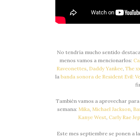
No tendría mucho sentido destacar
menos vamos a mencionarlos:
Ca
Raveonettes
,
Daddy Yankee
,
The x
la
banda sonora de Resident Evil: 
fi
También vamos a aprovechar para i
semana:
Mika
,
Michael Jackson
,
Ba
Kanye West
,
Carly Rae Je
Este mes septiembre se ponen a l