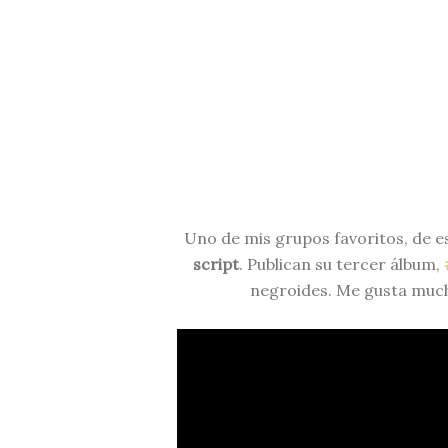
Uno de mis grupos favoritos, de e
script
. Publican su tercer álbum,
negroides. Me gusta much