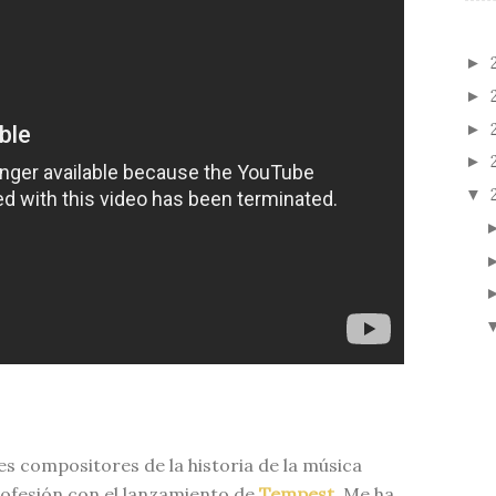
►
►
►
►
▼
s compositores de la historia de la música
ofesión con el lanzamiento de
Tempest
. Me ha