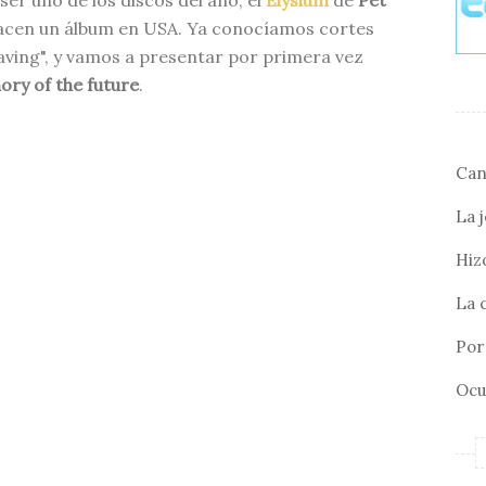
r uno de los discos del año, el
Elysium
de
Pet
hacen un álbum en USA. Ya conocíamos cortes
eaving", y vamos a presentar por primera vez
ry of the future
.
Can
La 
Hizo
La 
Por 
Ocu