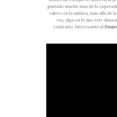
gustado mucho más de lo esperado. 
valoro en la música, más allá de la 
voz, algo en lo que este dino
contrario. Interesante el
Duque