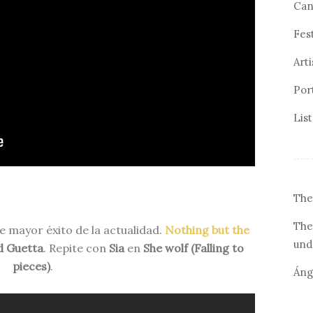
Can
Fes
Arti
Por
Lis
The
The
 mayor éxito de la actualidad.
Nothing but the
und
d Guetta
. Repite con
Sia
en
She wolf (Falling to
pieces)
.
Áng