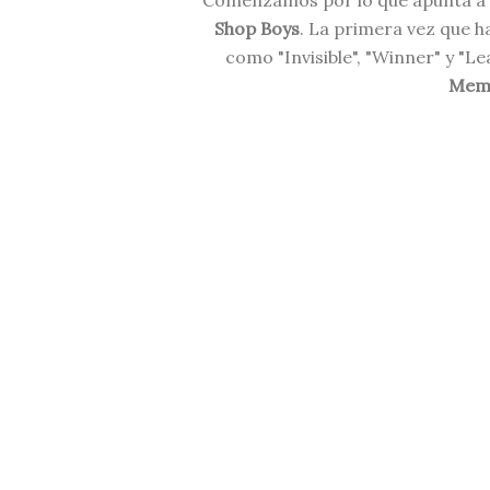
Comenzamos por lo que apunta a se
Shop Boys
. La primera vez que 
como "Invisible", "Winner" y "L
Memo