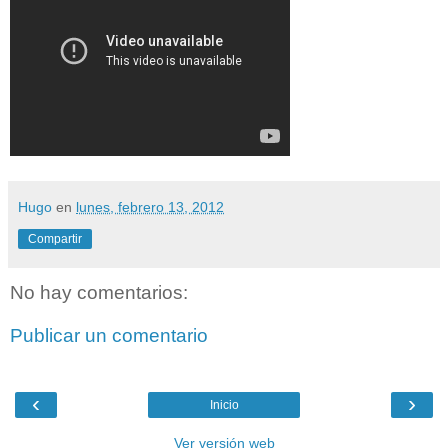
Hugo
en
lunes, febrero 13, 2012
Compartir
No hay comentarios:
Publicar un comentario
‹
›
Inicio
Ver versión web