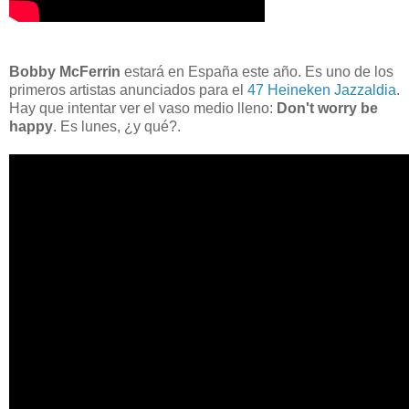
Bobby McFerrin
estará en España este año. Es uno de los
primeros artistas anunciados para el
47 Heineken Jazzaldia
.
Hay que intentar ver el vaso medio lleno:
Don't worry be
happy
. Es lunes, ¿y qué?.