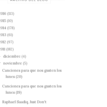
 BOARD
NOS GUSTEN LOS L...
LIN...
2016
(113)
2015
(10)
2014
(178)
2013
(61)
2012
(97)
2011
(182)
diciembre
(4)
►
noviembre
(5)
▼
Canciones para que nos gusten los
lunes (20)
Canciones para que nos gusten los
lunes (19)
Raphael Saadiq, Just Don't