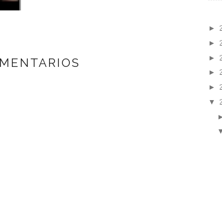
DIVING
►
►
►
OMENTARIOS
►
►
▼