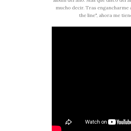
álbum del año. Más que disco del añ
mucho decir. Tras engancharme al 
the line", ahora me tie