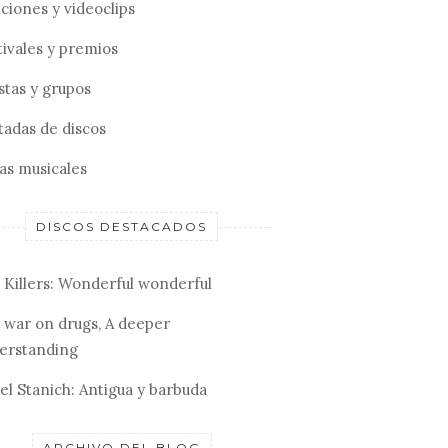
ciones y videoclips
tivales y premios
stas y grupos
tadas de discos
tas musicales
DISCOS DESTACADOS
 Killers: Wonderful wonderful
 war on drugs, A deeper
erstanding
el Stanich: Antigua y barbuda
RAPHAEL S
JOHN, THE
CANCIONES PARA QUE
MOVIN' D
ARCHIVO DEL BLOG