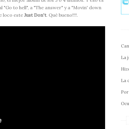
o, el mejor álbum de los 3 ó 4 últimos. Y eso es
"Go to hell", a "The answer" y a "Movin' down
ne loco este
Just Don't
. Qué bueno!!!!.
Can
La 
Hizo
La 
Por 
Ocu