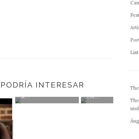
Can
Fes
Arti
Por
Lis
 PODRÍA INTERESAR
7 MEJORES
RAPHAEL SAADIQ:
The
CIONES DE 2011 A
MOVIN' DOWN THE
LIN...
The
und
Áng
ELTON 