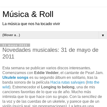
Música & Roll
La música que nos ha tocado vivir
▼
31 mayo 2011
Novedades musicales: 31 de mayo de
2011
Esta semana se publican varios discos interesantes.
Comenzamos con
Eddie Vedder
, el cantante de Pearl Jam.
Ukulele songs
es su segundo álbum en solitario, tras la
banda sonora de la película
Hacia rutas salvajes
(
Into the
wild
). Estremecedor el
Longing to belong
, una de mis
canciones favoritas de lo que va de año. Mucho más
intimista que lo que hace con su grupo. Con la sencillez de
la voz y de las cuerdas de un ukelele, y parece que de un
violín (quizá real, sin programaciones). La letra es una