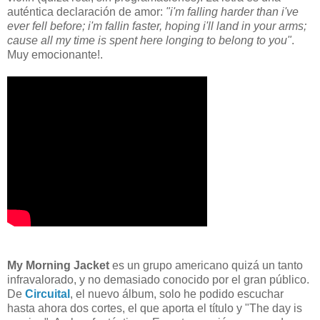
auténtica declaración de amor:
"i'm falling harder than i've
ever fell before; i'm fallin faster, hoping i'll land in your arms;
cause all my time is spent here longing to belong to you"
.
Muy emocionante!.
My Morning Jacket
es un grupo americano quizá un tanto
infravalorado, y no demasiado conocido por el gran público.
De
Circuital
, el nuevo álbum, solo he podido escuchar
hasta ahora dos cortes, el que aporta el título y "The day is