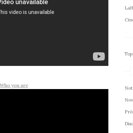
LaH
Cin
Top
Who you are
Not
Nov
Pró
Disc