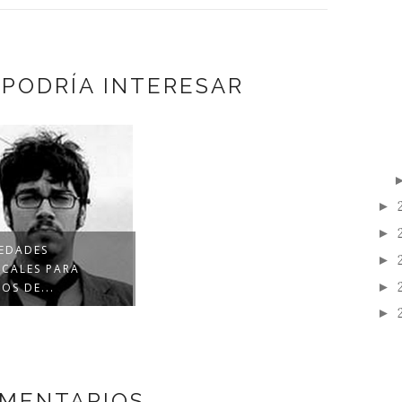
 PODRÍA INTERESAR
►
►
EDADES
►
ICALES PARA
►
IOS DE...
►
OMENTARIOS