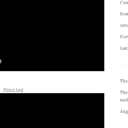
Can
Fes
Arti
Por
Lis
The
Price tag
The
und
Áng