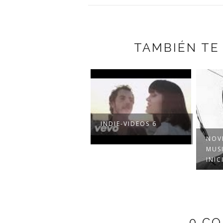
TAMBIÉN TE
INDIE-VIDEOS 6
NOV
MUS
INIC
0 C