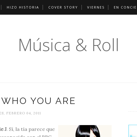
HIZO HISTORIA
COVER STORY
VIERNES
EN CONCI
Música & Roll
, WHO YOU ARE
S, FEBRERO 04, 2011
ie J
. Sí, la tía parece que