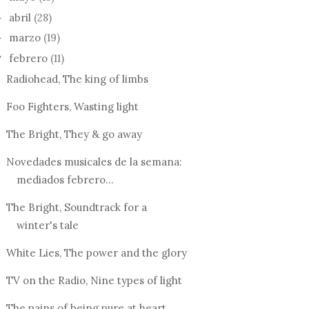
abril
(28)
►
marzo
(19)
►
febrero
(11)
▼
Radiohead, The king of limbs
Foo Fighters, Wasting light
The Bright, They & go away
Novedades musicales de la semana:
mediados febrero...
The Bright, Soundtrack for a
winter's tale
White Lies, The power and the glory
TV on the Radio, Nine types of light
The pains of being pure at heart,