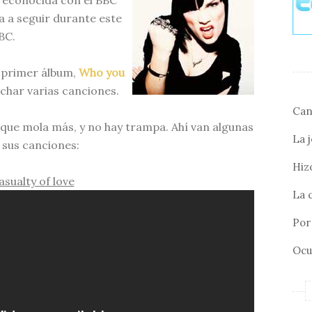
o reconocida con el BBC
a a seguir durante este
BC.
u primer álbum,
Who you
char varias canciones.
Can
que mola más, y no hay trampa. Ahí van algunas
La 
 sus canciones:
Hizo
asualty of love
La 
Por 
Ocu