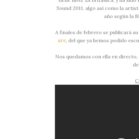
tiene nivel. Es británica, y ha sid
Sound 2011, algo así como la artist
año según la B
A finales de febrero se publicará s
are
, del que ya hemos podido escu
Nos quedamos con ella en directo, 
de
C