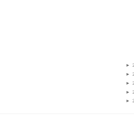
►
►
►
►
►