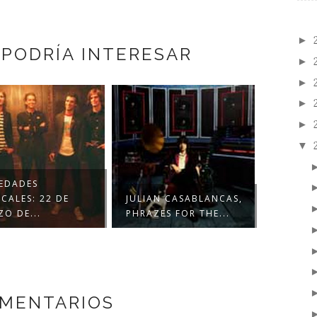
►
 PODRÍA INTERESAR
►
►
►
►
▼
EDADES
CALES: 22 DE
JULIAN CASABLANCAS,
O DE...
PHRAZES FOR THE...
OMENTARIOS