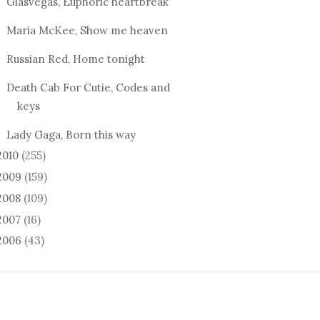
Glasvegas, Euphoric heartbreak
Maria McKee, Show me heaven
Russian Red, Home tonight
Death Cab For Cutie, Codes and
keys
Lady Gaga, Born this way
2010
(255)
2009
(159)
2008
(109)
2007
(16)
2006
(43)