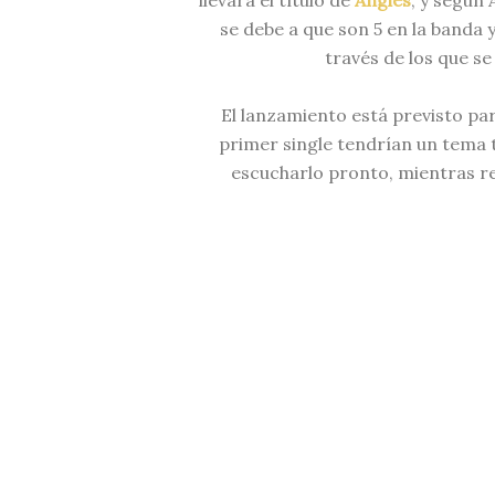
llevará el título de
Angles
, y según 
se debe a que son 5 en la banda 
través de los que se
El lanzamiento está previsto pa
primer single tendrían un tema 
escucharlo pronto, mientras re