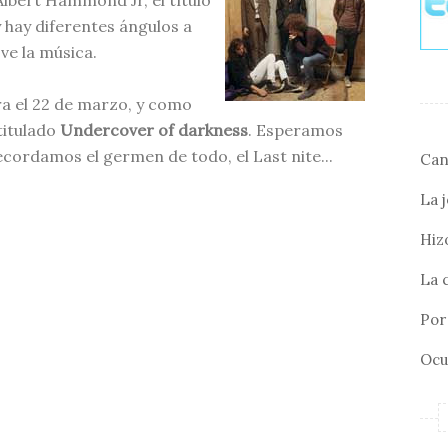
Albert Hammond Jr, el título
y hay diferentes ángulos a
 ve la música.
ra el 22 de marzo, y como
titulado
Undercover of darkness
. Esperamos
cordamos el germen de todo, el Last nite...
Can
La 
Hizo
La 
Por 
Ocu