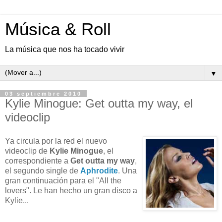
Música & Roll
La música que nos ha tocado vivir
▼
03 septiembre 2010
Kylie Minogue: Get outta my way, el
videoclip
Ya circula por la red el nuevo
videoclip de
Kylie Minogue
, el
correspondiente a
Get outta my way
,
el segundo single de
Aphrodite
. Una
gran continuación para el "All the
lovers". Le han hecho un gran disco a
Kylie...