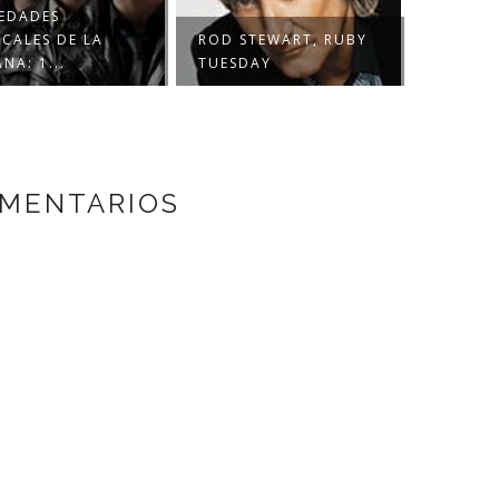
H...
NOS GUS
 STEWART, RUBY
SDAY
OMENTARIOS