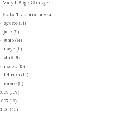
Mary J. Blige, Stronger
Porta, Trastorno bipolar
agosto
(14)
►
julio
(9)
►
junio
(14)
►
mayo
(11)
►
abril
(9)
►
marzo
(15)
►
febrero
(14)
►
enero
(9)
►
2008
(109)
2007
(16)
2006
(43)