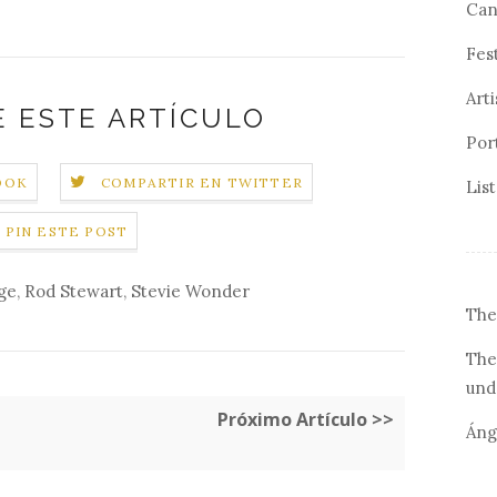
Can
Fes
Arti
 ESTE ARTÍCULO
Por
OOK
COMPARTIR EN TWITTER
Lis
PIN ESTE POST
ige
,
Rod Stewart
,
Stevie Wonder
The
The
und
Próximo Artículo >>
Áng