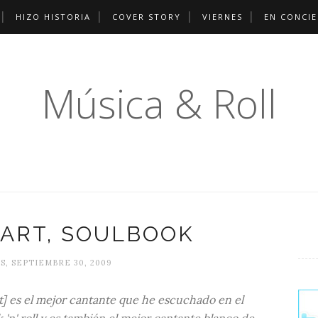
HIZO HISTORIA
COVER STORY
VIERNES
EN CONCI
Música & Roll
ART, SOULBOOK
, SEPTIEMBRE 30, 2009
] es el mejor cantante que he escuchado en el