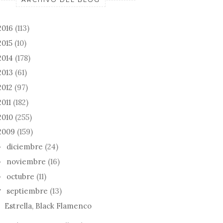
2016
(113)
2015
(10)
2014
(178)
2013
(61)
2012
(97)
2011
(182)
2010
(255)
2009
(159)
diciembre
(24)
►
noviembre
(16)
►
octubre
(11)
►
septiembre
(13)
▼
ROD STEWA
Estrella, Black Flamenco
NES PARA QUE
CANCIONES PARA QUE
PRIMAL SC