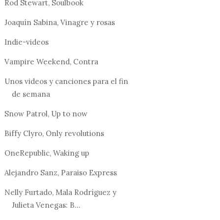
Rod Stewart, Soulbook
TEN LOS L...
NOS GUSTEN LOS L...
ENTRE ...
Joaquín Sabina, Vinagre y rosas
Indie-videos
Vampire Weekend, Contra
Unos videos y canciones para el fin
de semana
Snow Patrol, Up to now
Biffy Clyro, Only revolutions
OneRepublic, Waking up
Alejandro Sanz, Paraiso Express
Nelly Furtado, Mala Rodríguez y
Julieta Venegas: B...