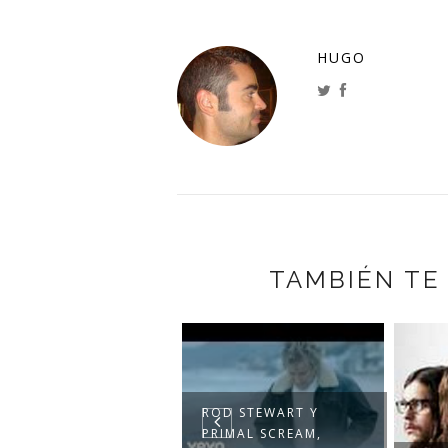
HUGO
TAMBIÉN TE
OD STEWART Y
RIMAL SCREAM,