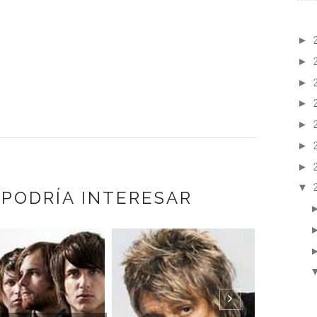
►
►
►
►
►
►
►
▼
 PODRÍA INTERESAR
STEVIE WONDER:
PASTIME PARADISE /
CANCIO