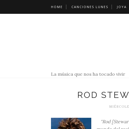
HOME
CANCIONES LUNES
JOYA
La música que nos ha tocado vivir
ROD STEW
MIÉRCOLES
"Rod [Stewart