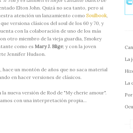
'n' roll y es también el mejor cantante blanco de
entado Elton John. Quizá no sea tanto, pero si
estra atención un lanzamiento como
Soulbook
,
 que versiona clásicos del soul de los 60 y 70, y
cuenta con la colaboración de uno de los más
con otro miembro de la vieja guardia, Smokey
antante como es
Mary J. Blige
; y con la joven
Can
ete Jennifer Hudson.
La 
, hace un montón de años que no saca material
Hizo
ando en hacer versiones de clásicos.
La 
 la nueva versión de Rod de "My cherie amour".
Por 
mos con una interpretación propia...
Ocu