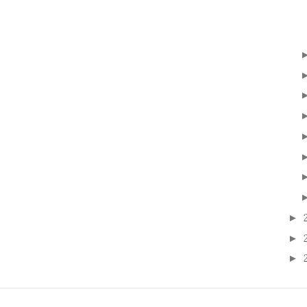
►
►
►