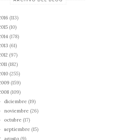
2016
(113)
2015
(10)
2014
(178)
2013
(61)
2012
(97)
2011
(182)
2010
(255)
CANCIONES PARA QUE
2009
(159)
NOS GUSTEN LOS L...
2008
(109)
MINOGUE,
diciembre
(19)
ITE
►
noviembre
(26)
►
LADY GAGA
DALMA, LA
octubre
(17)
►
septiembre
(15)
►
agosto
(9)
▼