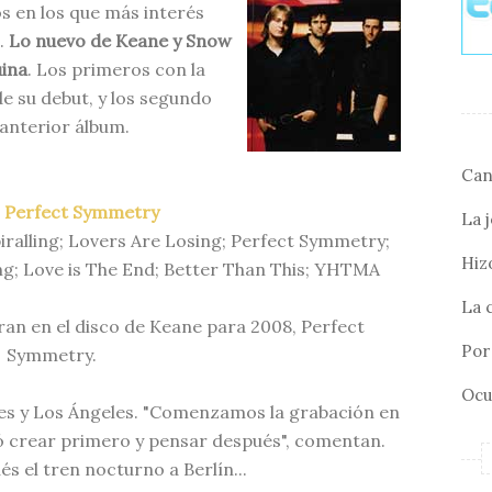
os en los que más interés
.
Lo nuevo de Keane y Snow
uina
. Los primeros con la
de su debut, y los segundo
 anterior álbum.
Can
 Perfect Symmetry
La 
piralling; Lovers Are Losing; Perfect Symmetry;
Hizo
ng; Love is The End; Better Than This; YHTMA
La 
oran en el disco de Keane para 2008, Perfect
Por 
Symmetry.
Ocu
res y Los Ángeles. "Comenzamos la grabación en
ió crear primero y pensar después", comentan.
 el tren nocturno a Berlín...