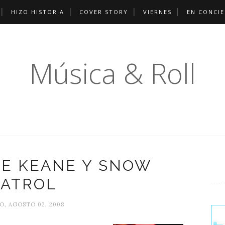
HIZO HISTORIA
COVER STORY
VIERNES
EN CONCI
Música & Roll
DE KEANE Y SNOW
PATROL
O, AGOSTO 02, 2008