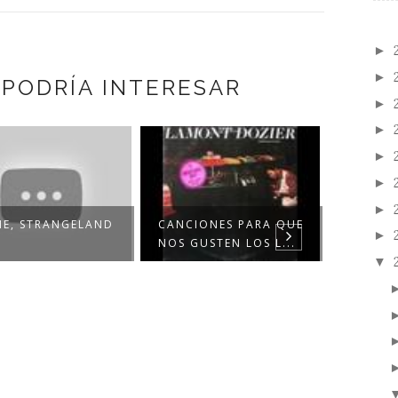
►
►
 PODRÍA INTERESAR
►
►
►
►
►
NE, STRANGELAND
CANCIONES PARA QUE
►
NOS GUSTEN LOS L...
▼
KYLIE 
APHROD