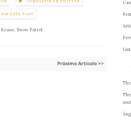
OOK
COMPARTIR EN TWITTER
Can
Fes
PIN ESTE POST
Arti
Keane
,
Snow Patrol
Por
Lis
Próximo Artículo >>
The
The
und
Áng