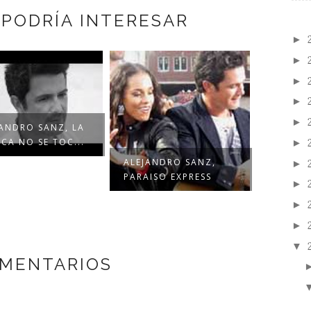
 PODRÍA INTERESAR
►
►
►
►
►
JANDRO SANZ, LA
CA NO SE TOC...
►
ALEJANDRO SANZ,
►
PARAISO EXPRESS
►
►
►
▼
OMENTARIOS