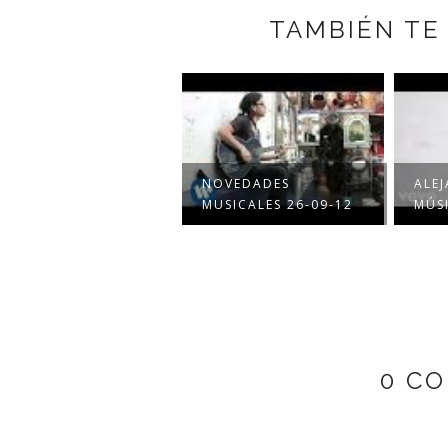
TAMBIÉN TE
NOVEDADES
ALE
MUSICALES 26-09-12
MÚSI
0 C