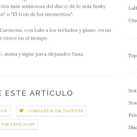
nción más ambiciosa del disco; de lo más funky
LaH
an" o "El tren de los momentos".
Cin
o Carmona, con Lulo a los teclados y piano, en un
 crece en el tiempo.
s
, suma y sigue para Alejandro Sanz.
Top
Not
 ESTE ARTÍCULO
Nov
OOK
COMPARTIR EN TWITTER
Pró
PIN ESTE POST
Disc