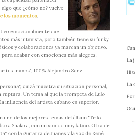
es la capacidad para hacer
 algo que ¿cómo no? vuelve
de los momentos
.
sitivo emocionalmente que
tos más intimista, pero también tiene su funky
sicos y colaboraciones ya marcan un objetivo.
Can
, para acabar con emociones más alegres.
La 
e tus manos", 100% Alejandro Sanz.
Hizo
La 
 persona", quizá muestra su situación personal,
 ruptura. Un tema al que la trompeta de Lulo
Por 
a influencia del artista cubano es superior.
Ocu
n uno de los mejores temas del álbum "Te lo
abora Shakira, con un sonido muy latino. Otra de
ta" con la guitarra de Juanes y la voz de René