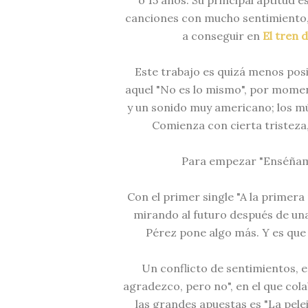
ó 15 años. Su principal aptitud 
canciones con mucho sentimiento,
a conseguir en
El tren 
Este trabajo es quizá menos po
aquel "No es lo mismo", por momen
y un sonido muy americano; los mú
Comienza con cierta tristeza
Para empezar "Enséñam
Con el primer single "A la primera
mirando al futuro después de una
Pérez pone algo más. Y es que l
Un conflicto de sentimientos, e
agradezco, pero no", en el que col
las grandes apuestas es "La pelei